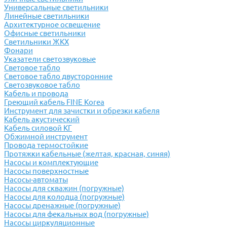
Универсальные светильники
Линейные светильники
Архитектурное освещение
Офисные светильники
Светильники ЖКХ
Фонари
Указатели светозвуковые
Световое табло
Световое табло двусторонние
Светозвуковое табло
Кабель и провода
Греющий кабель FINE Korea
Инструмент для зачистки и обрезки кабеля
Кабель акустический
Кабель силовой КГ
Обжимной инструмент
Провода термостойкие
Протяжки кабельные (желтая, красная, синяя)
Насосы и комплектующие
Насосы поверхностные
Насосы-автоматы
Насосы для скважин (погружные)
Насосы для колодца (погружные)
Насосы дренажные (погружные)
Насосы для фекальных вод (погружные)
Насосы циркуляционные