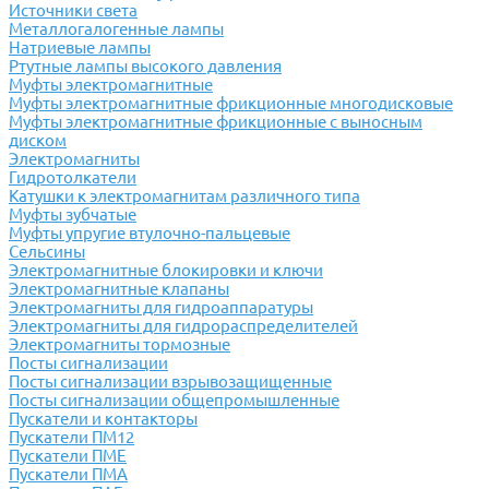
Источники света
Металлогалогенные лампы
Натриевые лампы
Ртутные лампы высокого давления
Муфты электромагнитные
Муфты электромагнитные фрикционные многодисковые
Муфты электромагнитные фрикционные с выносным
диском
Электромагниты
Гидротолкатели
Катушки к электромагнитам различного типа
Муфты зубчатые
Муфты упругие втулочно-пальцевые
Сельсины
Электромагнитные блокировки и ключи
Электромагнитные клапаны
Электромагниты для гидроаппаратуры
Электромагниты для гидрораспределителей
Электромагниты тормозные
Посты сигнализации
Посты сигнализации взрывозащищенные
Посты сигнализации общепромышленные
Пускатели и контакторы
Пускатели ПМ12
Пускатели ПМЕ
Пускатели ПМА