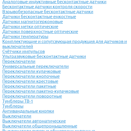
Аналоговые индуктивные бесконтактные датчики
Бесконтактные датчики контроля скорости
Взрывобезопасные бесконтактные датчики
Датчики бесконтактные емкостные
Датчики магнитогерконовые
Датчики метки оптические
Датчики поверхностные оптические
Датчики температуры
Комплектующие и сопутсвующая продукция для датчиков и
выключателей
Счётчики импульсов
Ультразвуковые бесконтактные датчики
Переключатели
Универсальные переключатели
Переключатели кулачковые
Переключатели кнопочные
Переключатели крестовые
Переключатели пакетные
Переключатели пакетно-кулачковые
Переключатели поворотные
Тумблеры ТВ-1
Тумблеры
Антивандальные кнопки
Выключатели
Выключатели автоматические
Выключатели общепромышленные
Выключатели путевые общепромышленные