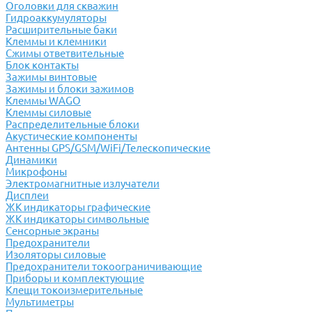
Оголовки для скважин
Гидроаккумуляторы
Расширительные баки
Клеммы и клемники
Cжимы ответвительные
Блок контакты
Зажимы винтовые
Зажимы и блоки зажимов
Клеммы WAGO
Клеммы силовые
Распределительные блоки
Акустические компоненты
Антенны GPS/GSM/WiFi/Телескопические
Динамики
Микрофоны
Электромагнитные излучатели
Дисплеи
ЖК индикаторы графические
ЖК индикаторы символьные
Сенсорные экраны
Предохранители
Изоляторы силовые
Предохранители токоограничивающие
Приборы и комплектующие
Клещи токоизмерительные
Мультиметры