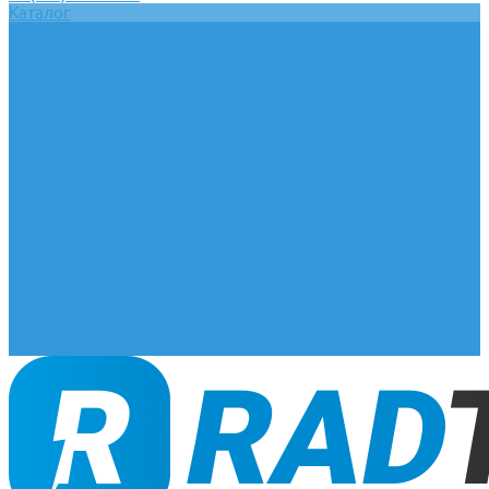
Каталог
Главная
О компании
Оплата и доставка
Документы
База знаний
Статьи
Сотрудничество
Контакты
...
Каталог
Главная
О компании
Оплата и доставка
Документы
База знаний
Статьи
Сотрудничество
Контакты