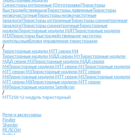
Симисторы оптронные (Оптотриаки)
Тиристоры
быстродействующие
Тиристоры лавинные
Тиристоры
низкочастотные
Тиристоры низкочастотные
(аналоги)
Тиристоры оптронные
Тиристоры симметричные
(аналоги)
Тиристоры симметричные
Тиристорные
модули
Тиристорные модули МДТ
Тиристорные модули
МТД
Тиристоры быстродействующие частотно-
импульсные
Блоки управления тиристорами
/
Тиристорные модули МТТ серии М4
Тиристорные модули МДД серии М1
Тиристорные модули
МДД серии М3
Тиристорные модули МДД серии
М4
Тиристорные модули МТТ серии М1
Тиристорные модули
МТТ серии М3
Тиристорные модули МТТ серии
М4
Тиристорные модули МТТ серии М5
Тиристорные модули
МТТ серии М8
Тиристорные модули МТТ серии
М9
Тиристорные модули Semikron
/
МТТ250-12 модуль тиристорный
Реле и аксессуары
Finder
Shenler
РЕЛЕОН