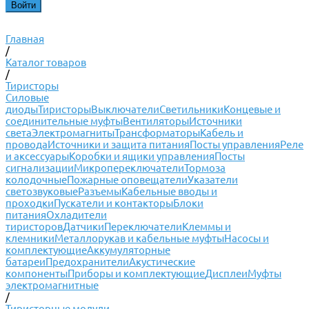
Главная
/
Каталог товаров
/
Тиристоры
Силовые
диоды
Тиристоры
Выключатели
Светильники
Концевые и
соединительные муфты
Вентиляторы
Источники
света
Электромагниты
Трансформаторы
Кабель и
провода
Источники и защита питания
Посты управления
Реле
и аксессуары
Коробки и ящики управления
Посты
сигнализации
Микропереключатели
Тормоза
колодочные
Пожарные оповещатели
Указатели
светозвуковые
Разъемы
Кабельные вводы и
проходки
Пускатели и контакторы
Блоки
питания
Охладители
тиристоров
Датчики
Переключатели
Клеммы и
клемники
Металлорукав и кабельные муфты
Насосы и
комплектующие
Аккумуляторные
батареи
Предохранители
Акустические
компоненты
Приборы и комплектующие
Дисплеи
Муфты
электромагнитные
/
Тиристорные модули