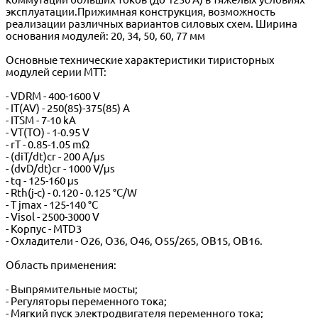
эксплуатации.Прижимная конструкция, возможность
реализации различных вариантов силовых схем. Ширина
основания модулей: 20, 34, 50, 60, 77 мм
Основные технические характеристики тиристорных
модулей серии МТТ:
- VDRM - 400-1600 V
- IT(AV) - 250(85)-375(85) A
- ITSM - 7-10 kA
- VT(TO) - 1-0.95 V
- rT - 0.85-1.05 mΩ
- (diT/dt)cr - 200 A/μs
- (dvD/dt)cr - 1000 V/μs
- tq - 125-160 μs
- Rth(j-c) - 0.120 - 0.125 °C/W
- T jmax - 125-140 °C
- Visol - 2500-3000 V
- Корпус - MTD3
- Охладители - О26, О36, О46, О55/265, ОВ15, ОВ16.
Область применения:
- Выпрямительные мосты;
- Регуляторы переменного тока;
- Мягкий пуск электродвигателя переменного тока;