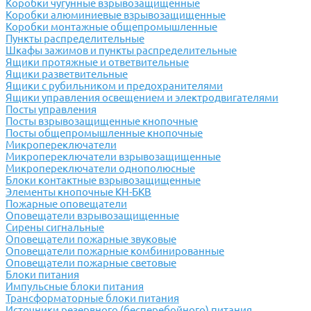
Коробки чугунные взрывозащищенные
Коробки алюминиевые взрывозащищенные
Коробки монтажные общепромышленные
Пункты распределительные
Шкафы зажимов и пункты распределительные
Ящики протяжные и ответвительные
Ящики разветвительные
Ящики с рубильником и предохранителями
Ящики управления освещением и электродвигателями
Посты управления
Посты взрывозащищенные кнопочные
Посты общепромышленные кнопочные
Микропереключатели
Микропереключатели взрывозащищенные
Микропереключатели однополюсные
Блоки контактные взрывозащищенные
Элементы кнопочные КН-БКВ
Пожарные оповещатели
Оповещатели взрывозащищенные
Сирены сигнальные
Оповещатели пожарные звуковые
Оповещатели пожарные комбинированные
Оповещатели пожарные световые
Блоки питания
Импульсные блоки питания
Трансформаторные блоки питания
Источники резервного (бесперебойного) питания