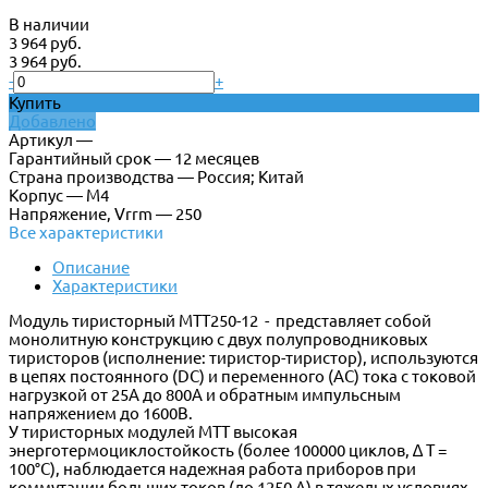
В наличии
3 964 руб.
3 964 руб.
-
+
Купить
Добавлено
Артикул —
Гарантийный срок — 12 месяцев
Страна производства — Россия; Китай
Корпус — М4
Напряжение, Vrrm — 250
Все характеристики
Описание
Характеристики
Модуль тиристорный МТТ250-12 - представляет собой
монолитную конструкцию с двух полупроводниковых
тиристоров (исполнение: тиристор-тиристор), используются
в цепях постоянного (DC) и переменного (AC) тока с токовой
нагрузкой от 25А до 800А и обратным импульсным
напряжением до 1600В.
У тиристорных модулей МТТ высокая
энерготермоциклостойкость (более 100000 циклов, ∆ Т =
100°C), наблюдается надежная работа приборов при
коммутации больших токов (до 1250 А) в тяжелых условиях