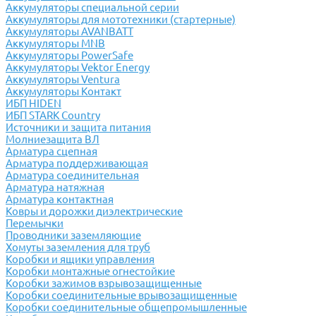
Аккумуляторы специальной серии
Аккумуляторы для мототехники (стартерные)
Аккумуляторы AVANBATT
Аккумуляторы MNB
Аккумуляторы PowerSafe
Аккумуляторы Vektor Energy
Аккумуляторы Ventura
Аккумуляторы Контакт
ИБП HIDEN
ИБП STARK Country
Источники и защита питания
Молниезащита ВЛ
Арматура сцепная
Арматура поддерживающая
Арматура соединительная
Арматура натяжная
Арматура контактная
Ковры и дорожки диэлектрические
Перемычки
Проводники заземляющие
Хомуты заземления для труб
Коробки и ящики управления
Коробки монтажные огнестойкие
Коробки зажимов взрывозащищенные
Коробки соединительные врывозащищенные
Коробки соединительные общепромышленные