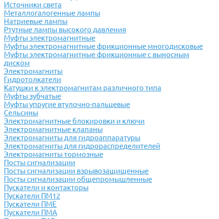
Источники света
Металлогалогенные лампы
Натриевые лампы
Ртутные лампы высокого давления
Муфты электромагнитные
Муфты электромагнитные фрикционные многодисковые
Муфты электромагнитные фрикционные с выносным
диском
Электромагниты
Гидротолкатели
Катушки к электромагнитам различного типа
Муфты зубчатые
Муфты упругие втулочно-пальцевые
Сельсины
Электромагнитные блокировки и ключи
Электромагнитные клапаны
Электромагниты для гидроаппаратуры
Электромагниты для гидрораспределителей
Электромагниты тормозные
Посты сигнализации
Посты сигнализации взрывозащищенные
Посты сигнализации общепромышленные
Пускатели и контакторы
Пускатели ПМ12
Пускатели ПМЕ
Пускатели ПМА