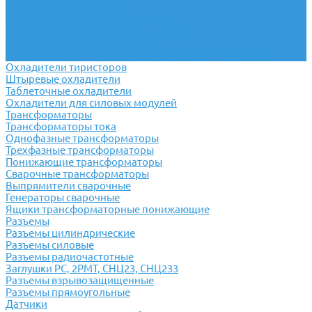
Тиристоры оптронные
Тиристоры быстродействующие
Симисторы оптронные (Оптотриаки)
Блоки управления тиристорами
Тиристоры быстродействующие частотно-импульсные
Охладители тиристоров
Штыревые охладители
Таблеточные охладители
Охладители для силовых модулей
Трансформаторы
Трансформаторы тока
Однофазные трансформаторы
Трехфазные трансформаторы
Понижающие трансформаторы
Сварочные трансформаторы
Выпрямители сварочные
Генераторы сварочные
Ящики трансформаторные понижающие
Разъемы
Разъемы цилиндрические
Разъемы силовые
Разъемы радиочастотные
Заглушки РС, 2РМТ, СНЦ23, СНЦ233
Разъемы взрывозащищенные
Разъемы прямоугольные
Датчики