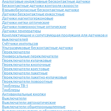
Аналоговые индуктивные бесконтактные датчики
Бесконтактные датчики контроля скорости
Взрывобезопасные бесконтактные датчики
Датчики бесконтактные емкостные
Датчики магнитогерконовые
Датчики метки оптические
Датчики поверхностные оптические
Датчики температуры
Комплектующие и сопутсвующая продукция для датчиков и
выключателей
Счётчики импульсов
Ультразвуковые бесконтактные датчики
Переключатели
Универсальные переключатели
Переключатели кулачковые
Переключатели кнопочные
Переключатели крестовые
Переключатели пакетные
Переключатели пакетно-кулачковые
Переключатели поворотные
Тумблеры ТВ-1
Тумблеры
Антивандальные кнопки
Выключатели
Выключатели автоматические
Выключатели общепромышленные
Выключатели путевые общепромышленные