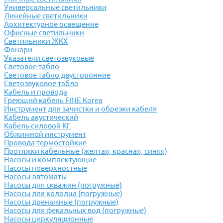
Универсальные светильники
Линейные светильники
Архитектурное освещение
Офисные светильники
Светильники ЖКХ
Фонари
Указатели светозвуковые
Световое табло
Световое табло двусторонние
Светозвуковое табло
Кабель и провода
Греющий кабель FINE Korea
Инструмент для зачистки и обрезки кабеля
Кабель акустический
Кабель силовой КГ
Обжимной инструмент
Провода термостойкие
Протяжки кабельные (желтая, красная, синяя)
Насосы и комплектующие
Насосы поверхностные
Насосы-автоматы
Насосы для скважин (погружные)
Насосы для колодца (погружные)
Насосы дренажные (погружные)
Насосы для фекальных вод (погружные)
Насосы циркуляционные