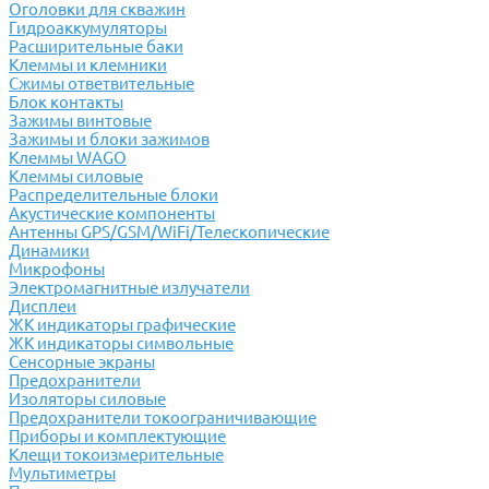
Оголовки для скважин
Гидроаккумуляторы
Расширительные баки
Клеммы и клемники
Cжимы ответвительные
Блок контакты
Зажимы винтовые
Зажимы и блоки зажимов
Клеммы WAGO
Клеммы силовые
Распределительные блоки
Акустические компоненты
Антенны GPS/GSM/WiFi/Телескопические
Динамики
Микрофоны
Электромагнитные излучатели
Дисплеи
ЖК индикаторы графические
ЖК индикаторы символьные
Сенсорные экраны
Предохранители
Изоляторы силовые
Предохранители токоограничивающие
Приборы и комплектующие
Клещи токоизмерительные
Мультиметры