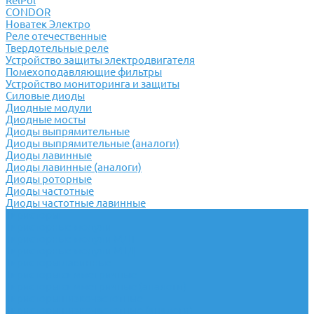
RelPol
CONDOR
Новатек Электро
Реле отечественные
Твердотельные реле
Устройство защиты электродвигателя
Помехоподавляющие фильтры
Устройство мониторинга и защиты
Силовые диоды
Диодные модули
Диодные мосты
Диоды выпрямительные
Диоды выпрямительные (аналоги)
Диоды лавинные
Диоды лавинные (аналоги)
Диоды роторные
Диоды частотные
Диоды частотные лавинные
Тиристоры
Тиристорные модули
Тиристорные модули МДТ
Тиристорные модули МТД
Тиристоры лавинные
Тиристоры симметричные
Тиристоры симметричные (аналоги)
Тиристоры низкочастотные
Тиристоры низкочастотные (аналоги)