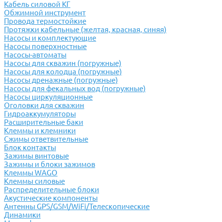
Кабель силовой КГ
Обжимной инструмент
Провода термостойкие
Протяжки кабельные (желтая, красная, синяя)
Насосы и комплектующие
Насосы поверхностные
Насосы-автоматы
Насосы для скважин (погружные)
Насосы для колодца (погружные)
Насосы дренажные (погружные)
Насосы для фекальных вод (погружные)
Насосы циркуляционные
Оголовки для скважин
Гидроаккумуляторы
Расширительные баки
Клеммы и клемники
Cжимы ответвительные
Блок контакты
Зажимы винтовые
Зажимы и блоки зажимов
Клеммы WAGO
Клеммы силовые
Распределительные блоки
Акустические компоненты
Антенны GPS/GSM/WiFi/Телескопические
Динамики