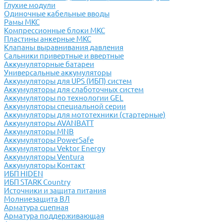
Глухие модули
Одиночные кабельные вводы
Рамы МКС
Компрессионные блоки МКС
Пластины анкерные МКС
Клапаны выравнивания давления
Сальники привертные и ввертные
Аккумуляторные батареи
Универсальные аккумуляторы
Аккумуляторы для UPS (ИБП) систем
Аккумуляторы для слаботочных систем
Аккумуляторы по технологии GEL
Аккумуляторы специальной серии
Аккумуляторы для мототехники (стартерные)
Аккумуляторы AVANBATT
Аккумуляторы MNB
Аккумуляторы PowerSafe
Аккумуляторы Vektor Energy
Аккумуляторы Ventura
Аккумуляторы Контакт
ИБП HIDEN
ИБП STARK Country
Источники и защита питания
Молниезащита ВЛ
Арматура сцепная
Арматура поддерживающая