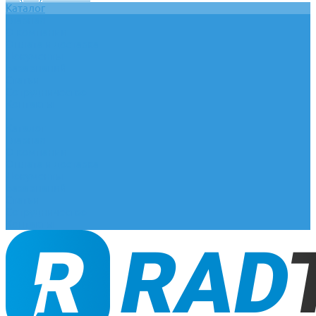
Каталог
Главная
О компании
Оплата и доставка
Документы
База знаний
Статьи
Сотрудничество
Контакты
...
Каталог
Главная
О компании
Оплата и доставка
Документы
База знаний
Статьи
Сотрудничество
Контакты