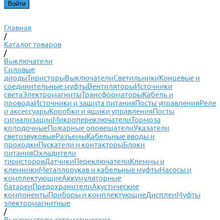
Главная
/
Каталог товаров
/
Выключатели
Силовые
диоды
Тиристоры
Выключатели
Светильники
Концевые и
соединительные муфты
Вентиляторы
Источники
света
Электромагниты
Трансформаторы
Кабель и
провода
Источники и защита питания
Посты управления
Реле
и аксессуары
Коробки и ящики управления
Посты
сигнализации
Микропереключатели
Тормоза
колодочные
Пожарные оповещатели
Указатели
светозвуковые
Разъемы
Кабельные вводы и
проходки
Пускатели и контакторы
Блоки
питания
Охладители
тиристоров
Датчики
Переключатели
Клеммы и
клемники
Металлорукав и кабельные муфты
Насосы и
комплектующие
Аккумуляторные
батареи
Предохранители
Акустические
компоненты
Приборы и комплектующие
Дисплеи
Муфты
электромагнитные
/
Выключатели автоматические