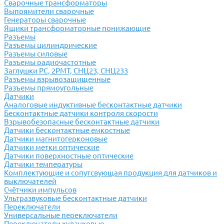
Сварочные трансформаторы
Выпрямители сварочные
Генераторы сварочные
Ящики трансформаторные понижающие
Разъемы
Разъемы цилиндрические
Разъемы силовые
Разъемы радиочастотные
Заглушки РС, 2РМТ, СНЦ23, СНЦ233
Разъемы взрывозащищенные
Разъемы прямоугольные
Датчики
Аналоговые индуктивные бесконтактные датчики
Бесконтактные датчики контроля скорости
Взрывобезопасные бесконтактные датчики
Датчики бесконтактные емкостные
Датчики магнитогерконовые
Датчики метки оптические
Датчики поверхностные оптические
Датчики температуры
Комплектующие и сопутсвующая продукция для датчиков и
выключателей
Счётчики импульсов
Ультразвуковые бесконтактные датчики
Переключатели
Универсальные переключатели
Переключатели кулачковые