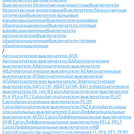
Выключатели бесконтактные емкостные
Выключатели
бесконтактные индуктивные
Выключатели бесконтактные
оптические
Выключатели концевые
взрывозащищенные
Выключатели концевые
общепромышленные
Выключатели путевые
взрывозащищенные
Выключатели
автоматические
Выключатели
общепромышленные
Выключатели путевые
общепромышленные
/
Автоматические выключатели АПД
Автоматические выключатели ВА
Автоматические
выключатели А
Автоматические выключатели
АВ2М
Автоматические выключатели АЕ
Автоматические
выключатели АП
Автоматические выключатели
АПД
Автоматические выключатели Э
Автоматические
выключатели АД12(14), АВДТ32(34), ВД1-63
Автоматические
выключатели HL тип В Eaton
Автоматические выключатели
PL4, PL6 и PL7 Eaton
Автоматические выключатели PLHT
Eaton
Автоматические выключатели PLSM
Eaton
Автоматические выключатели FAZ Eaton
Аксессуары
для модульных выключателей Eaton
Дифференциальные
выключатели AFDD Eaton
Дифференциальные выключатели
HNB Eaton
Дифференциальные выключатели PFL6, PFL7
Eaton
Дифференциальные выключатели mRB
Eaton
Усторойства защитного отключения FI, PF6, PF7, PFIM