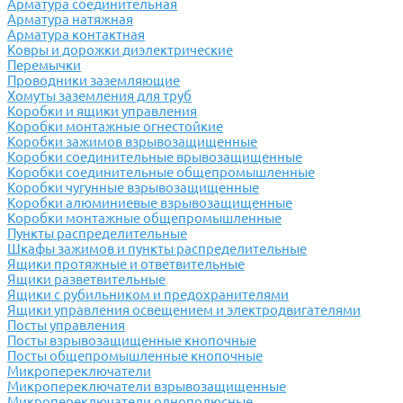
Арматура соединительная
Арматура натяжная
Арматура контактная
Ковры и дорожки диэлектрические
Перемычки
Проводники заземляющие
Хомуты заземления для труб
Коробки и ящики управления
Коробки монтажные огнестойкие
Коробки зажимов взрывозащищенные
Коробки соединительные врывозащищенные
Коробки соединительные общепромышленные
Коробки чугунные взрывозащищенные
Коробки алюминиевые взрывозащищенные
Коробки монтажные общепромышленные
Пункты распределительные
Шкафы зажимов и пункты распределительные
Ящики протяжные и ответвительные
Ящики разветвительные
Ящики с рубильником и предохранителями
Ящики управления освещением и электродвигателями
Посты управления
Посты взрывозащищенные кнопочные
Посты общепромышленные кнопочные
Микропереключатели
Микропереключатели взрывозащищенные
Микропереключатели однополюсные