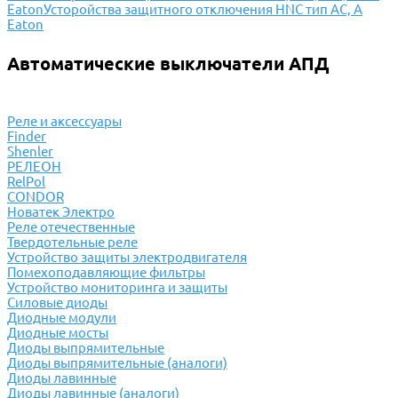
Eaton
Усторойства защитного отключения HNC тип АС, А
Eaton
Автоматические выключатели АПД
Реле и аксессуары
Finder
Shenler
РЕЛЕОН
RelPol
CONDOR
Новатек Электро
Реле отечественные
Твердотельные реле
Устройство защиты электродвигателя
Помехоподавляющие фильтры
Устройство мониторинга и защиты
Силовые диоды
Диодные модули
Диодные мосты
Диоды выпрямительные
Диоды выпрямительные (аналоги)
Диоды лавинные
Диоды лавинные (аналоги)