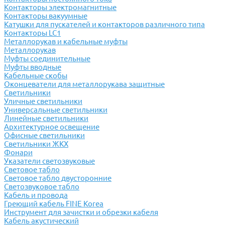
Контакторы электромагнитные
Контакторы вакуумные
Катушки для пускателей и контакторов различного типа
Контакторы LC1
Металлорукав и кабельные муфты
Металлорукав
Муфты соединительные
Муфты вводные
Кабельные скобы
Оконцеватели для металлорукава защитные
Светильники
Уличные светильники
Универсальные светильники
Линейные светильники
Архитектурное освещение
Офисные светильники
Светильники ЖКХ
Фонари
Указатели светозвуковые
Световое табло
Световое табло двусторонние
Светозвуковое табло
Кабель и провода
Греющий кабель FINE Korea
Инструмент для зачистки и обрезки кабеля
Кабель акустический