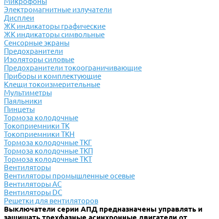
Микрофоны
Электромагнитные излучатели
Дисплеи
ЖК индикаторы графические
ЖК индикаторы символьные
Сенсорные экраны
Предохранители
Изоляторы силовые
Предохранители токоограничивающие
Приборы и комплектующие
Клещи токоизмерительные
Мультиметры
Паяльники
Пинцеты
Тормоза колодочные
Токоприемники ТК
Токоприемники ТКН
Тормоза колодочные ТКГ
Тормоза колодочные ТКП
Тормоза колодочные ТКТ
Вентиляторы
Вентиляторы промышленные осевые
Вентиляторы АС
Вентиляторы DC
Решетки для вентиляторов
Выключатели серии АПД предназначены управлять и
защищать трехфазные асинхронные двигатели от