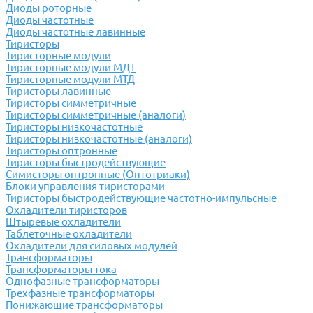
Диоды роторные
Диоды частотные
Диоды частотные лавинные
Тиристоры
Тиристорные модули
Тиристорные модули МДТ
Тиристорные модули МТД
Тиристоры лавинные
Тиристоры симметричные
Тиристоры симметричные (аналоги)
Тиристоры низкочастотные
Тиристоры низкочастотные (аналоги)
Тиристоры оптронные
Тиристоры быстродействующие
Симисторы оптронные (Оптотриаки)
Блоки управления тиристорами
Тиристоры быстродействующие частотно-импульсные
Охладители тиристоров
Штыревые охладители
Таблеточные охладители
Охладители для силовых модулей
Трансформаторы
Трансформаторы тока
Однофазные трансформаторы
Трехфазные трансформаторы
Понижающие трансформаторы