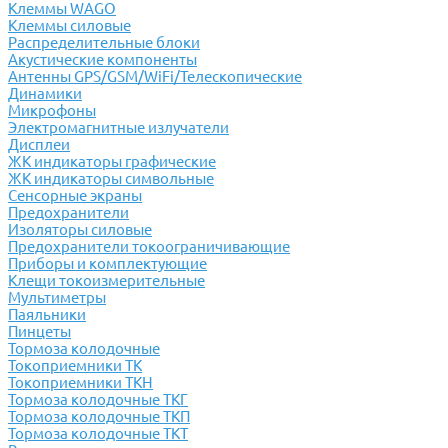
Клеммы WAGO
Клеммы силовые
Распределительные блоки
Акустические компоненты
Антенны GPS/GSM/WiFi/Телескопические
Динамики
Микрофоны
Электромагнитные излучатели
Дисплеи
ЖК индикаторы графические
ЖК индикаторы символьные
Сенсорные экраны
Предохранители
Изоляторы силовые
Предохранители токоограничивающие
Приборы и комплектующие
Клещи токоизмерительные
Мультиметры
Паяльники
Пинцеты
Тормоза колодочные
Токоприемники ТК
Токоприемники ТКН
Тормоза колодочные ТКГ
Тормоза колодочные ТКП
Тормоза колодочные ТКТ