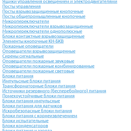
Ящики управления освещением и электродвигателями
Посты управления
Посты взрывозащищенные кнопочные
Посты общепромышленные кнопочные
Микропереключатели
Микропереключатели взрывозащищенные
Микропереключатели однополюсные
Блоки контактные взрывозащищенные
Элементы кнопочные КН-БКВ
Пожарные оповещатели
Оповещатели взрывозащищенные
Сирены сигнальные
Оповещатели пожарные звуковые
Оповещатели пожарные комбинированные
Оповещатели пожарные световые
Блоки питания
Импульсные блоки питания
Трансформаторные блоки питания
Источники резервного (бесперебойного) питания
Помехоустойчивые блоки питания
Блоки питания импульсные
Блоки питания для датчиков
Искробезопасные блоки питания
Блоки питания с корнеизвлечением
Блоки испытательные
Блоки конденсаторов
Блоки питания и заряда