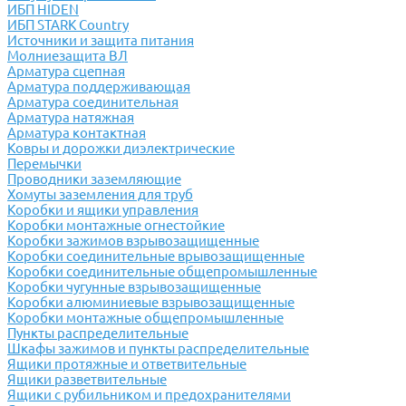
ИБП HIDEN
ИБП STARK Country
Источники и защита питания
Молниезащита ВЛ
Арматура сцепная
Арматура поддерживающая
Арматура соединительная
Арматура натяжная
Арматура контактная
Ковры и дорожки диэлектрические
Перемычки
Проводники заземляющие
Хомуты заземления для труб
Коробки и ящики управления
Коробки монтажные огнестойкие
Коробки зажимов взрывозащищенные
Коробки соединительные врывозащищенные
Коробки соединительные общепромышленные
Коробки чугунные взрывозащищенные
Коробки алюминиевые взрывозащищенные
Коробки монтажные общепромышленные
Пункты распределительные
Шкафы зажимов и пункты распределительные
Ящики протяжные и ответвительные
Ящики разветвительные
Ящики с рубильником и предохранителями