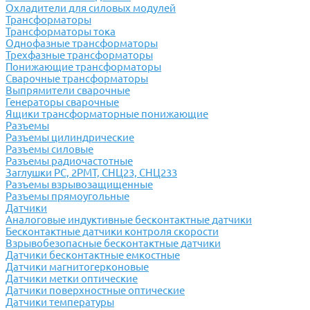
Охладители для силовых модулей
Трансформаторы
Трансформаторы тока
Однофазные трансформаторы
Трехфазные трансформаторы
Понижающие трансформаторы
Сварочные трансформаторы
Выпрямители сварочные
Генераторы сварочные
Ящики трансформаторные понижающие
Разъемы
Разъемы цилиндрические
Разъемы силовые
Разъемы радиочастотные
Заглушки РС, 2РМТ, СНЦ23, СНЦ233
Разъемы взрывозащищенные
Разъемы прямоугольные
Датчики
Аналоговые индуктивные бесконтактные датчики
Бесконтактные датчики контроля скорости
Взрывобезопасные бесконтактные датчики
Датчики бесконтактные емкостные
Датчики магнитогерконовые
Датчики метки оптические
Датчики поверхностные оптические
Датчики температуры