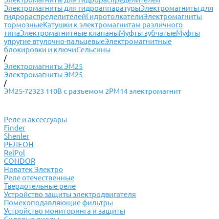
Электромагниты для гидроаппаратуры
Электромагниты для
гидрораспределителей
Гидротолкатели
Электромагниты
тормозные
Катушки к электромагнитам различного
типа
Электромагнитные клапаны
Муфты зубчатые
Муфты
упругие втулочно-пальцевые
Электромагнитные
блокировки и ключи
Сельсины
/
Электромагниты ЭМ25
Электромагниты ЭМ25
/
ЭМ25-72323 110В с разъемом 2РМ14 электромагнит
Реле и аксессуары
Finder
Shenler
РЕЛЕОН
RelPol
CONDOR
Новатек Электро
Реле отечественные
Твердотельные реле
Устройство защиты электродвигателя
Помехоподавляющие фильтры
Устройство мониторинга и защиты