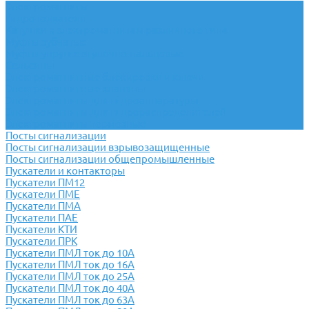
Электромагниты
Гидротолкатели
Катушки к электромагнитам различного типа
Муфты зубчатые
Муфты упругие втулочно-пальцевые
Сельсины
Электромагнитные блокировки и ключи
Электромагнитные клапаны
Электромагниты для гидроаппаратуры
Электромагниты для гидрораспределителей
Электромагниты тормозные
Посты сигнализации
Посты сигнализации взрывозащищенные
Посты сигнализации общепромышленные
Пускатели и контакторы
Пускатели ПМ12
Пускатели ПМЕ
Пускатели ПМА
Пускатели ПАЕ
Пускатели КТИ
Пускатели ПРК
Пускатели ПМЛ ток до 10А
Пускатели ПМЛ ток до 16А
Пускатели ПМЛ ток до 25А
Пускатели ПМЛ ток до 40А
Пускатели ПМЛ ток до 63А