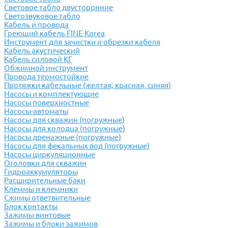
Световое табло двусторонние
Светозвуковое табло
Кабель и провода
Греющий кабель FINE Korea
Инструмент для зачистки и обрезки кабеля
Кабель акустический
Кабель силовой КГ
Обжимной инструмент
Провода термостойкие
Протяжки кабельные (желтая, красная, синяя)
Насосы и комплектующие
Насосы поверхностные
Насосы-автоматы
Насосы для скважин (погружные)
Насосы для колодца (погружные)
Насосы дренажные (погружные)
Насосы для фекальных вод (погружные)
Насосы циркуляционные
Оголовки для скважин
Гидроаккумуляторы
Расширительные баки
Клеммы и клемники
Cжимы ответвительные
Блок контакты
Зажимы винтовые
Зажимы и блоки зажимов