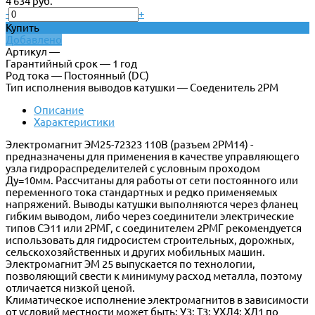
4 634 руб.
-
+
Купить
Добавлено
Артикул —
Гарантийный срок — 1 год
Род тока — Постоянный (DC)
Тип исполнения выводов катушки — Соеденитель 2РМ
Описание
Характеристики
Электромагнит ЭМ25-72323 110В (разъем 2РМ14) -
предназначены для применения в качестве управляющего
узла гидрораспределителей с условным проходом
Ду=10мм. Рассчитаны для работы от сети постоянного или
переменного тока стандартных и редко применяемых
напряжений. Выводы катушки выполняются через фланец
гибким выводом, либо через соединители электрические
типов СЭ11 или 2РМГ, с соединителем 2РМГ рекомендуется
использовать для гидросистем строительных, дорожных,
сельскохозяйственных и других мобильных машин.
Электромагнит ЭМ 25 выпускается по технологии,
позволяющий свести к минимуму расход металла, поэтому
отличается низкой ценой.
Климатическое исполнение электромагнитов в зависимости
от условий местности может быть: У3; Т3; УХЛ4; ХЛ1 по