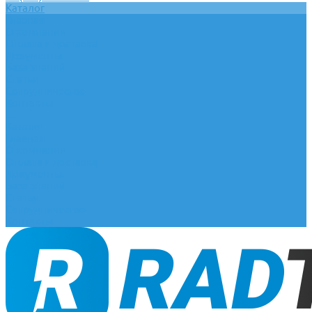
Каталог
Главная
О компании
Оплата и доставка
Документы
База знаний
Статьи
Сотрудничество
Контакты
...
Каталог
Главная
О компании
Оплата и доставка
Документы
База знаний
Статьи
Сотрудничество
Контакты