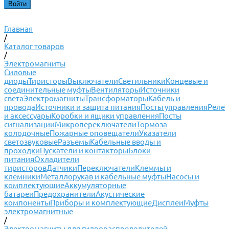
Главная
/
Каталог товаров
/
Электромагниты
Силовые
диоды
Тиристоры
Выключатели
Светильники
Концевые и
соединительные муфты
Вентиляторы
Источники
света
Электромагниты
Трансформаторы
Кабель и
провода
Источники и защита питания
Посты управления
Реле
и аксессуары
Коробки и ящики управления
Посты
сигнализации
Микропереключатели
Тормоза
колодочные
Пожарные оповещатели
Указатели
светозвуковые
Разъемы
Кабельные вводы и
проходки
Пускатели и контакторы
Блоки
питания
Охладители
тиристоров
Датчики
Переключатели
Клеммы и
клемники
Металлорукав и кабельные муфты
Насосы и
комплектующие
Аккумуляторные
батареи
Предохранители
Акустические
компоненты
Приборы и комплектующие
Дисплеи
Муфты
электромагнитные
/
Электромагниты для гидрораспределителей