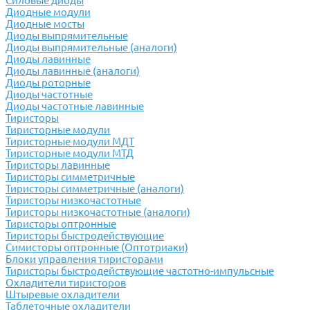
Силовые диоды
Диодные модули
Диодные мосты
Диоды выпрямительные
Диоды выпрямительные (аналоги)
Диоды лавинные
Диоды лавинные (аналоги)
Диоды роторные
Диоды частотные
Диоды частотные лавинные
Тиристоры
Тиристорные модули
Тиристорные модули МДТ
Тиристорные модули МТД
Тиристоры лавинные
Тиристоры симметричные
Тиристоры симметричные (аналоги)
Тиристоры низкочастотные
Тиристоры низкочастотные (аналоги)
Тиристоры оптронные
Тиристоры быстродействующие
Симисторы оптронные (Оптотриаки)
Блоки управления тиристорами
Тиристоры быстродействующие частотно-импульсные
Охладители тиристоров
Штыревые охладители
Таблеточные охладители