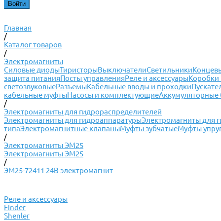
Главная
/
Каталог товаров
/
Электромагниты
Силовые диоды
Тиристоры
Выключатели
Светильники
Концевы
защита питания
Посты управления
Реле и аксессуары
Коробки 
светозвуковые
Разъемы
Кабельные вводы и проходки
Пускате
кабельные муфты
Насосы и комплектующие
Аккумуляторные 
/
Электромагниты для гидрораспределителей
Электромагниты для гидроаппаратуры
Электромагниты для 
типа
Электромагнитные клапаны
Муфты зубчатые
Муфты упру
/
Электромагниты ЭМ25
Электромагниты ЭМ25
/
ЭМ25-72411 24В электромагнит
Реле и аксессуары
Finder
Shenler