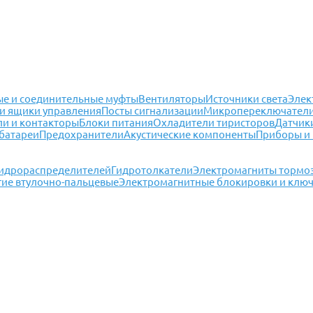
е и соединительные муфты
Вентиляторы
Источники света
Элек
и ящики управления
Посты сигнализации
Микропереключател
ли и контакторы
Блоки питания
Охладители тиристоров
Датчик
батареи
Предохранители
Акустические компоненты
Приборы и
гидрораспределителей
Гидротолкатели
Электромагниты тормо
гие втулочно-пальцевые
Электромагнитные блокировки и клю