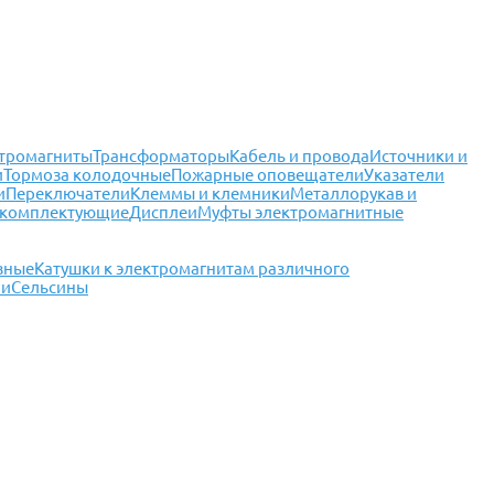
тромагниты
Трансформаторы
Кабель и провода
Источники и
и
Тормоза колодочные
Пожарные оповещатели
Указатели
и
Переключатели
Клеммы и клемники
Металлорукав и
 комплектующие
Дисплеи
Муфты электромагнитные
зные
Катушки к электромагнитам различного
чи
Сельсины