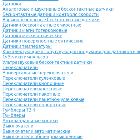
Датчики
Аналоговые индуктивные бесконтактные датчики
Бесконтактные датчики контроля скорости
Взрывобезопасные бесконтактные датчики
Датчики бесконтактные емкостные
Датчики магнитогерконовые
Датчики метки оптические
Датчики поверхностные оптические
Датчики температуры
Комплектующие и сопутсвующая продукция для датчиков и 
Счётчики импульсов
Ультразвуковые бесконтактные датчики
Переключатели
Универсальные переключатели
Переключатели кулачковые
Переключатели кнопочные
Переключатели крестовые
Переключатели пакетные
Переключатели пакетно-кулачковые
Переключатели поворотные
Тумблеры ТВ-1
Тумблеры
Антивандальные кнопки
Выключатели
Выключатели автоматические
Выключатели общепромышленные