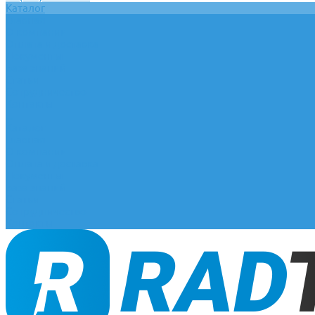
Каталог
Главная
О компании
Оплата и доставка
Документы
База знаний
Статьи
Сотрудничество
Контакты
...
Каталог
Главная
О компании
Оплата и доставка
Документы
База знаний
Статьи
Сотрудничество
Контакты