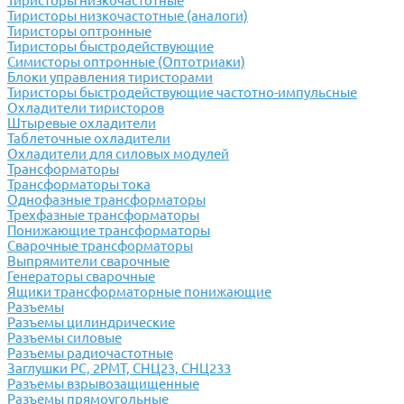
Тиристоры низкочастотные
Тиристоры низкочастотные (аналоги)
Тиристоры оптронные
Тиристоры быстродействующие
Симисторы оптронные (Оптотриаки)
Блоки управления тиристорами
Тиристоры быстродействующие частотно-импульсные
Охладители тиристоров
Штыревые охладители
Таблеточные охладители
Охладители для силовых модулей
Трансформаторы
Трансформаторы тока
Однофазные трансформаторы
Трехфазные трансформаторы
Понижающие трансформаторы
Сварочные трансформаторы
Выпрямители сварочные
Генераторы сварочные
Ящики трансформаторные понижающие
Разъемы
Разъемы цилиндрические
Разъемы силовые
Разъемы радиочастотные
Заглушки РС, 2РМТ, СНЦ23, СНЦ233
Разъемы взрывозащищенные
Разъемы прямоугольные