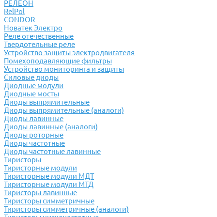
РЕЛЕОН
RelPol
CONDOR
Новатек Электро
Реле отечественные
Твердотельные реле
Устройство защиты электродвигателя
Помехоподавляющие фильтры
Устройство мониторинга и защиты
Силовые диоды
Диодные модули
Диодные мосты
Диоды выпрямительные
Диоды выпрямительные (аналоги)
Диоды лавинные
Диоды лавинные (аналоги)
Диоды роторные
Диоды частотные
Диоды частотные лавинные
Тиристоры
Тиристорные модули
Тиристорные модули МДТ
Тиристорные модули МТД
Тиристоры лавинные
Тиристоры симметричные
Тиристоры симметричные (аналоги)