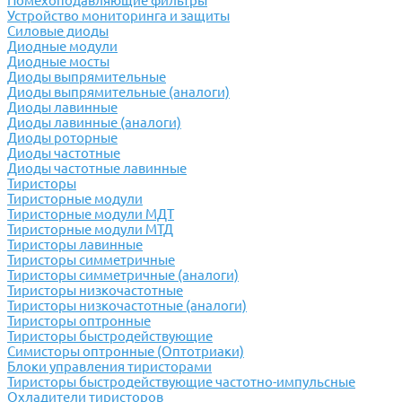
Помехоподавляющие фильтры
Устройство мониторинга и защиты
Силовые диоды
Диодные модули
Диодные мосты
Диоды выпрямительные
Диоды выпрямительные (аналоги)
Диоды лавинные
Диоды лавинные (аналоги)
Диоды роторные
Диоды частотные
Диоды частотные лавинные
Тиристоры
Тиристорные модули
Тиристорные модули МДТ
Тиристорные модули МТД
Тиристоры лавинные
Тиристоры симметричные
Тиристоры симметричные (аналоги)
Тиристоры низкочастотные
Тиристоры низкочастотные (аналоги)
Тиристоры оптронные
Тиристоры быстродействующие
Симисторы оптронные (Оптотриаки)
Блоки управления тиристорами
Тиристоры быстродействующие частотно-импульсные
Охладители тиристоров