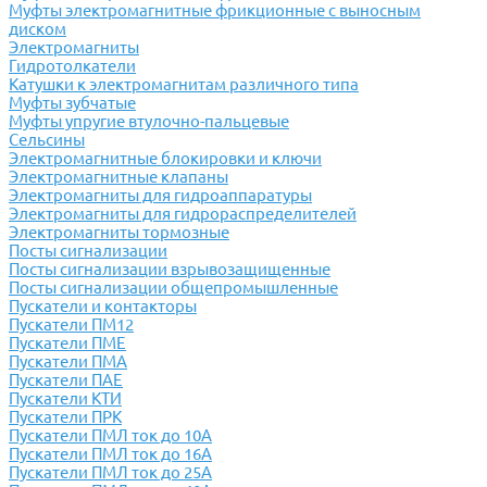
Муфты электромагнитные фрикционные с выносным
диском
Электромагниты
Гидротолкатели
Катушки к электромагнитам различного типа
Муфты зубчатые
Муфты упругие втулочно-пальцевые
Сельсины
Электромагнитные блокировки и ключи
Электромагнитные клапаны
Электромагниты для гидроаппаратуры
Электромагниты для гидрораспределителей
Электромагниты тормозные
Посты сигнализации
Посты сигнализации взрывозащищенные
Посты сигнализации общепромышленные
Пускатели и контакторы
Пускатели ПМ12
Пускатели ПМЕ
Пускатели ПМА
Пускатели ПАЕ
Пускатели КТИ
Пускатели ПРК
Пускатели ПМЛ ток до 10А
Пускатели ПМЛ ток до 16А
Пускатели ПМЛ ток до 25А