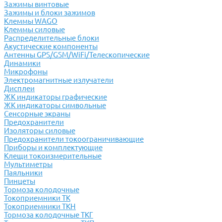
Зажимы винтовые
Зажимы и блоки зажимов
Клеммы WAGO
Клеммы силовые
Распределительные блоки
Акустические компоненты
Антенны GPS/GSM/WiFi/Телескопические
Динамики
Микрофоны
Электромагнитные излучатели
Дисплеи
ЖК индикаторы графические
ЖК индикаторы символьные
Сенсорные экраны
Предохранители
Изоляторы силовые
Предохранители токоограничивающие
Приборы и комплектующие
Клещи токоизмерительные
Мультиметры
Паяльники
Пинцеты
Тормоза колодочные
Токоприемники ТК
Токоприемники ТКН
Тормоза колодочные ТКГ