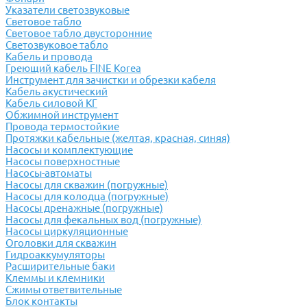
Указатели светозвуковые
Световое табло
Световое табло двусторонние
Светозвуковое табло
Кабель и провода
Греющий кабель FINE Korea
Инструмент для зачистки и обрезки кабеля
Кабель акустический
Кабель силовой КГ
Обжимной инструмент
Провода термостойкие
Протяжки кабельные (желтая, красная, синяя)
Насосы и комплектующие
Насосы поверхностные
Насосы-автоматы
Насосы для скважин (погружные)
Насосы для колодца (погружные)
Насосы дренажные (погружные)
Насосы для фекальных вод (погружные)
Насосы циркуляционные
Оголовки для скважин
Гидроаккумуляторы
Расширительные баки
Клеммы и клемники
Cжимы ответвительные
Блок контакты