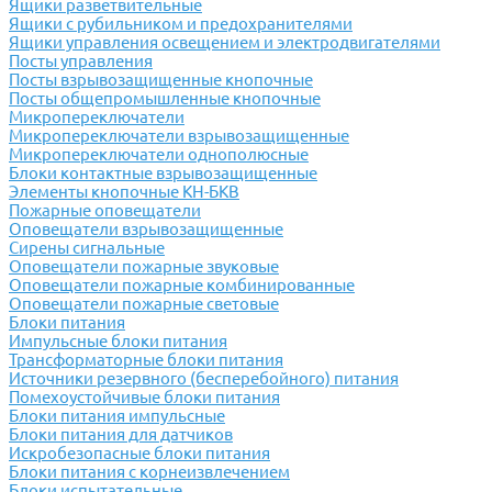
Ящики разветвительные
Ящики с рубильником и предохранителями
Ящики управления освещением и электродвигателями
Посты управления
Посты взрывозащищенные кнопочные
Посты общепромышленные кнопочные
Микропереключатели
Микропереключатели взрывозащищенные
Микропереключатели однополюсные
Блоки контактные взрывозащищенные
Элементы кнопочные КН-БКВ
Пожарные оповещатели
Оповещатели взрывозащищенные
Сирены сигнальные
Оповещатели пожарные звуковые
Оповещатели пожарные комбинированные
Оповещатели пожарные световые
Блоки питания
Импульсные блоки питания
Трансформаторные блоки питания
Источники резервного (бесперебойного) питания
Помехоустойчивые блоки питания
Блоки питания импульсные
Блоки питания для датчиков
Искробезопасные блоки питания
Блоки питания с корнеизвлечением
Блоки испытательные