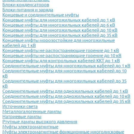
Блоки конденсаторов
Блоки питания и заряда
Концевые и соединительные муфты
Концевые муфты для многожильных кабелей до 1 кВ
Концевые муфты для многожильных кабелей до 6 кВ
Концевые муфты для многожильных кабелей до 10 кВ
Концевые муфты для многожильных кабелей до 35 кВ
Концевые муфты морозостойкие для многожильные
кабелей до 1 кВ
Концевые муфты не распостраняющие горение до 1 кВ
Концевые муфты не распостраняющие горение до 10 кВ
Концевые муфты для контрольных кабелей ККТ до 1 кВ
Соединительные муфты для многожильных кабелей до 1 кВ
Соединительные муфты для многожильных кабелей до 10
кВ
Соединительные муфты для многожильных кабелей до 35
кВ
Соединительные муфты для одножильных кабелей до 1 кВ
Соединительные муфты для одножильных кабелей до 10 кВ
Соединительные муфты для одножильных кабелей до 35 кВ
Источники света
Металлогалогенные лампы
Натриевые лампы
Ртутные лампы высокого давления
Муфты электромагнитные
Муфты электромагнитные фрикционные многодисковые