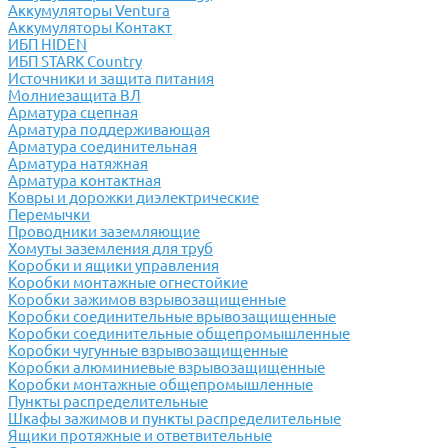
Аккумуляторы Ventura
Аккумуляторы Контакт
ИБП HIDEN
ИБП STARK Country
Источники и защита питания
Молниезащита ВЛ
Арматура сцепная
Арматура поддерживающая
Арматура соединительная
Арматура натяжная
Арматура контактная
Ковры и дорожки диэлектрические
Перемычки
Проводники заземляющие
Хомуты заземления для труб
Коробки и ящики управления
Коробки монтажные огнестойкие
Коробки зажимов взрывозащищенные
Коробки соединительные врывозащищенные
Коробки соединительные общепромышленные
Коробки чугунные взрывозащищенные
Коробки алюминиевые взрывозащищенные
Коробки монтажные общепромышленные
Пункты распределительные
Шкафы зажимов и пункты распределительные
Ящики протяжные и ответвительные