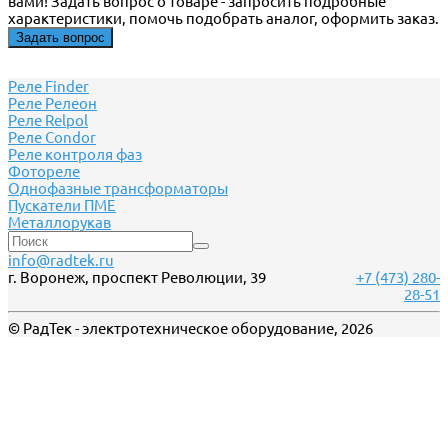
вами! Задать вопрос о товаре - запросить подробные
характеристики, помочь подобрать аналог, оформить заказ.
Задать вопрос
Реле Finder
Реле Релеон
Реле Relpol
Реле Сondor
Реле контроля фаз
Фотореле
Однофазные трансформаторы
Пускатели ПМЕ
Металлорукав
info@radtek.ru
г. Воронеж, проспект Революции, 39
+7 (473) 280-
28-51
© РадТек - электротехническое оборудование, 2026