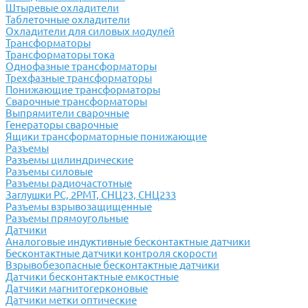
Штыревые охладители
Таблеточные охладители
Охладители для силовых модулей
Трансформаторы
Трансформаторы тока
Однофазные трансформаторы
Трехфазные трансформаторы
Понижающие трансформаторы
Сварочные трансформаторы
Выпрямители сварочные
Генераторы сварочные
Ящики трансформаторные понижающие
Разъемы
Разъемы цилиндрические
Разъемы силовые
Разъемы радиочастотные
Заглушки РС, 2РМТ, СНЦ23, СНЦ233
Разъемы взрывозащищенные
Разъемы прямоугольные
Датчики
Аналоговые индуктивные бесконтактные датчики
Бесконтактные датчики контроля скорости
Взрывобезопасные бесконтактные датчики
Датчики бесконтактные емкостные
Датчики магнитогерконовые
Датчики метки оптические