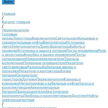
Главная
/
Каталог товаров
/
Переключатели
Силовые
диоды
Тиристоры
Выключатели
Светильники
Концевые и
соединительные муфты
Вентиляторы
Источники
света
Электромагниты
Трансформаторы
Кабель и
провода
Источники и защита питания
Посты управления
Реле
и аксессуары
Коробки и ящики управления
Посты
сигнализации
Микропереключатели
Тормоза
колодочные
Пожарные оповещатели
Указатели
светозвуковые
Разъемы
Кабельные вводы и
проходки
Пускатели и контакторы
Блоки
питания
Охладители
тиристоров
Датчики
Переключатели
Клеммы и
клемники
Металлорукав и кабельные муфты
Насосы и
комплектующие
Аккумуляторные
батареи
Предохранители
Акустические
компоненты
Приборы и комплектующие
Дисплеи
Муфты
электромагнитные
/
Универсальные переключатели