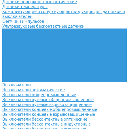
Датчики поверхностные оптические
Датчики температуры
Комплектующие и сопутсвующая продукция для датчиков и
выключателей
Счётчики импульсов
Ультразвуковые бесконтактные датчики
Переключатели
Универсальные переключатели
Переключатели кулачковые
Переключатели кнопочные
Переключатели крестовые
Переключатели пакетные
Переключатели пакетно-кулачковые
Переключатели поворотные
Тумблеры ТВ-1
Тумблеры
Антивандальные кнопки
Выключатели
Выключатели автоматические
Выключатели общепромышленные
Выключатели путевые общепромышленные
Выключатели путевые взрывозащищенные
Выключатели концевые общепромышленные
Выключатели концевые взрывозащищенные
Выключатели бесконтактные оптические
Выключатели бесконтактные индуктивные
Выключатели бесконтактные емкостные