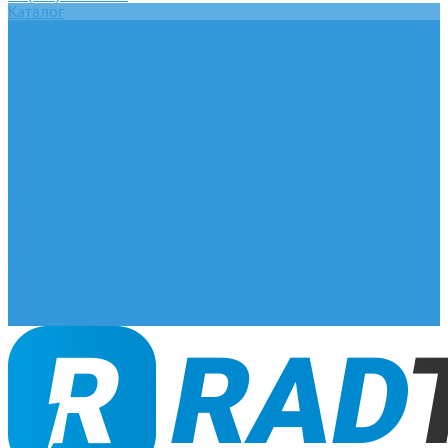
Каталог
Главная
О компании
Оплата и доставка
Документы
База знаний
Статьи
Сотрудничество
Контакты
...
Каталог
Главная
О компании
Оплата и доставка
Документы
База знаний
Статьи
Сотрудничество
Контакты