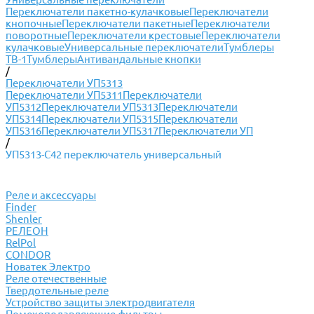
Переключатели пакетно-кулачковые
Переключатели
кнопочные
Переключатели пакетные
Переключатели
поворотные
Переключатели крестовые
Переключатели
кулачковые
Универсальные переключатели
Тумблеры
ТВ-1
Тумблеры
Антивандальные кнопки
/
Переключатели УП5313
Переключатели УП5311
Переключатели
УП5312
Переключатели УП5313
Переключатели
УП5314
Переключатели УП5315
Переключатели
УП5316
Переключатели УП5317
Переключатели УП
/
УП5313-С42 переключатель универсальный
Реле и аксессуары
Finder
Shenler
РЕЛЕОН
RelPol
CONDOR
Новатек Электро
Реле отечественные
Твердотельные реле
Устройство защиты электродвигателя