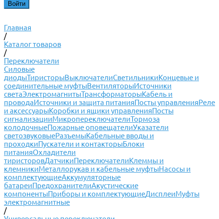
Главная
/
Каталог товаров
/
Переключатели
Силовые
диоды
Тиристоры
Выключатели
Светильники
Концевые и
соединительные муфты
Вентиляторы
Источники
света
Электромагниты
Трансформаторы
Кабель и
провода
Источники и защита питания
Посты управления
Реле
и аксессуары
Коробки и ящики управления
Посты
сигнализации
Микропереключатели
Тормоза
колодочные
Пожарные оповещатели
Указатели
светозвуковые
Разъемы
Кабельные вводы и
проходки
Пускатели и контакторы
Блоки
питания
Охладители
тиристоров
Датчики
Переключатели
Клеммы и
клемники
Металлорукав и кабельные муфты
Насосы и
комплектующие
Аккумуляторные
батареи
Предохранители
Акустические
компоненты
Приборы и комплектующие
Дисплеи
Муфты
электромагнитные
/
Универсальные переключатели