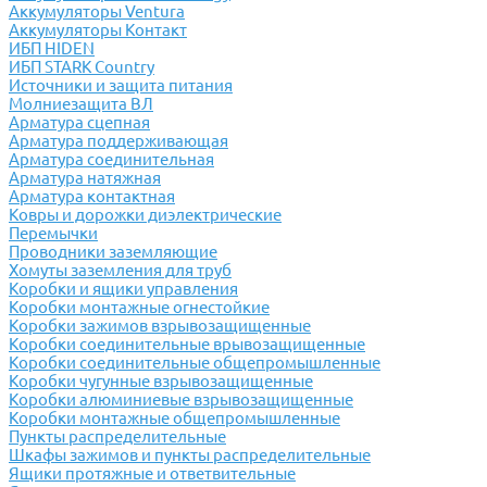
Аккумуляторы Ventura
Аккумуляторы Контакт
ИБП HIDEN
ИБП STARK Country
Источники и защита питания
Молниезащита ВЛ
Арматура сцепная
Арматура поддерживающая
Арматура соединительная
Арматура натяжная
Арматура контактная
Ковры и дорожки диэлектрические
Перемычки
Проводники заземляющие
Хомуты заземления для труб
Коробки и ящики управления
Коробки монтажные огнестойкие
Коробки зажимов взрывозащищенные
Коробки соединительные врывозащищенные
Коробки соединительные общепромышленные
Коробки чугунные взрывозащищенные
Коробки алюминиевые взрывозащищенные
Коробки монтажные общепромышленные
Пункты распределительные
Шкафы зажимов и пункты распределительные
Ящики протяжные и ответвительные