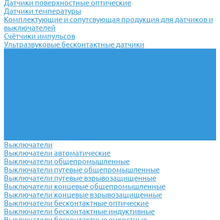
Датчики поверхностные оптические
Датчики температуры
Комплектующие и сопутсвующая продукция для датчиков и
выключателей
Счётчики импульсов
Ультразвуковые бесконтактные датчики
Переключатели
Универсальные переключатели
Переключатели кулачковые
Переключатели кнопочные
Переключатели крестовые
Переключатели пакетные
Переключатели пакетно-кулачковые
Переключатели поворотные
Тумблеры ТВ-1
Тумблеры
Антивандальные кнопки
Выключатели
Выключатели автоматические
Выключатели общепромышленные
Выключатели путевые общепромышленные
Выключатели путевые взрывозащищенные
Выключатели концевые общепромышленные
Выключатели концевые взрывозащищенные
Выключатели бесконтактные оптические
Выключатели бесконтактные индуктивные
Выключатели бесконтактные емкостные