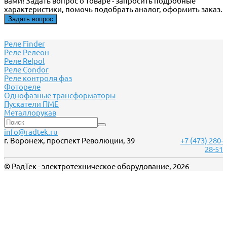
вами! Задать вопрос о товаре - запросить подробные
характеристики, помочь подобрать аналог, оформить заказ.
Задать вопрос
Реле Finder
Реле Релеон
Реле Relpol
Реле Сondor
Реле контроля фаз
Фотореле
Однофазные трансформаторы
Пускатели ПМЕ
Металлорукав
info@radtek.ru
г. Воронеж, проспект Революции, 39
+7 (473) 280-
28-51
© РадТек - электротехническое оборудование, 2026