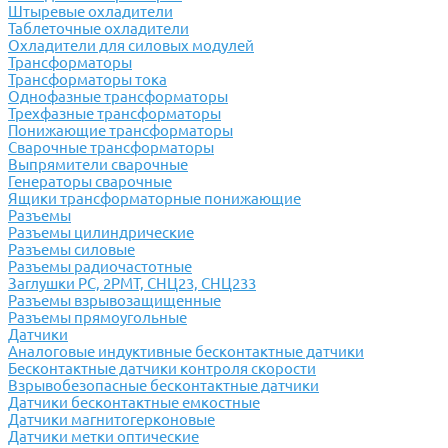
Штыревые охладители
Таблеточные охладители
Охладители для силовых модулей
Трансформаторы
Трансформаторы тока
Однофазные трансформаторы
Трехфазные трансформаторы
Понижающие трансформаторы
Сварочные трансформаторы
Выпрямители сварочные
Генераторы сварочные
Ящики трансформаторные понижающие
Разъемы
Разъемы цилиндрические
Разъемы силовые
Разъемы радиочастотные
Заглушки РС, 2РМТ, СНЦ23, СНЦ233
Разъемы взрывозащищенные
Разъемы прямоугольные
Датчики
Аналоговые индуктивные бесконтактные датчики
Бесконтактные датчики контроля скорости
Взрывобезопасные бесконтактные датчики
Датчики бесконтактные емкостные
Датчики магнитогерконовые
Датчики метки оптические