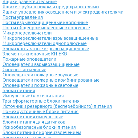
Ящики разветвительные
Ящики с рубильником и предохранителями
Ящики управления освещением и электродвигателями
Посты управления
Посты взрывозащищенные кнопочные
Посты общепромышленные кнопочные
Микропереключатели
Микропереключатели взрывозащищенные
Микропереключатели однополюсные
Блоки контактные взрывозащищенные
Элементы кнопочные КН-БКВ
Пожарные оповещатели
Оповещатели взрывозащищенные
Сирены сигнальные
Оповещатели пожарные звуковые
Оповещатели пожарные комбинированные
Оповещатели пожарные световые
Блоки питания
Импульсные блоки питания
Трансформаторные блоки питания
Источники резервного (бесперебойного) питания
Помехоустойчивые блоки питания
Блоки питания импульсные
Блоки питания для датчиков
Искробезопасные блоки питания
Блоки питания с корнеизвлечением
Блоки испытательные