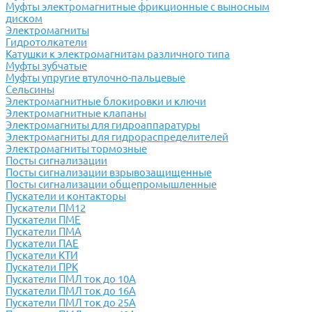
Муфты электромагнитные фрикционные с выносным
диском
Электромагниты
Гидротолкатели
Катушки к электромагнитам различного типа
Муфты зубчатые
Муфты упругие втулочно-пальцевые
Сельсины
Электромагнитные блокировки и ключи
Электромагнитные клапаны
Электромагниты для гидроаппаратуры
Электромагниты для гидрораспределителей
Электромагниты тормозные
Посты сигнализации
Посты сигнализации взрывозащищенные
Посты сигнализации общепромышленные
Пускатели и контакторы
Пускатели ПМ12
Пускатели ПМЕ
Пускатели ПМА
Пускатели ПАЕ
Пускатели КТИ
Пускатели ПРК
Пускатели ПМЛ ток до 10А
Пускатели ПМЛ ток до 16А
Пускатели ПМЛ ток до 25А