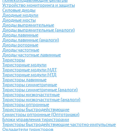
Помехоподавляющие фильтры
Устройство мониторинга и защиты
Силовые диоды
Диодные модули
Диодные мосты
Диоды выпрямительные
Диоды выпрямительные (аналоги)
Диоды лавинные
Диоды лавинные (аналоги)
Диоды роторные
Диоды частотные
Диоды частотные лавинные
Тиристоры
Тиристорные модули
Тиристорные модули МДТ
Тиристорные модули МТД
Тиристоры лавинные
Тиристоры симметричные
Тиристоры симметричные (аналоги)
Тиристоры низкочастотные
Тиристоры низкочастотные (аналоги)
Тиристоры оптронные
Тиристоры быстродействующие
Симисторы оптронные (Оптотриаки)
Блоки управления тиристорами
Тиристоры быстродействующие частотно-импульсные
Охладители тиристоров