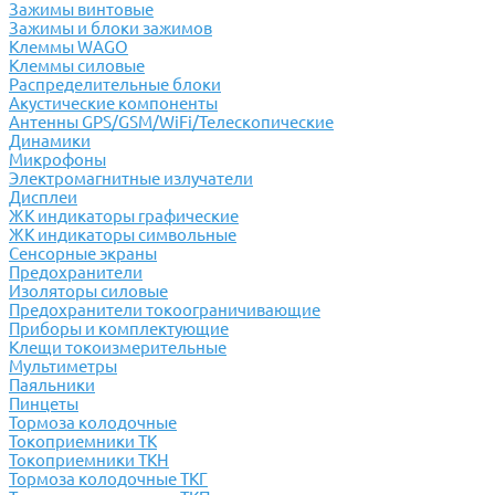
Зажимы винтовые
Зажимы и блоки зажимов
Клеммы WAGO
Клеммы силовые
Распределительные блоки
Акустические компоненты
Антенны GPS/GSM/WiFi/Телескопические
Динамики
Микрофоны
Электромагнитные излучатели
Дисплеи
ЖК индикаторы графические
ЖК индикаторы символьные
Сенсорные экраны
Предохранители
Изоляторы силовые
Предохранители токоограничивающие
Приборы и комплектующие
Клещи токоизмерительные
Мультиметры
Паяльники
Пинцеты
Тормоза колодочные
Токоприемники ТК
Токоприемники ТКН
Тормоза колодочные ТКГ