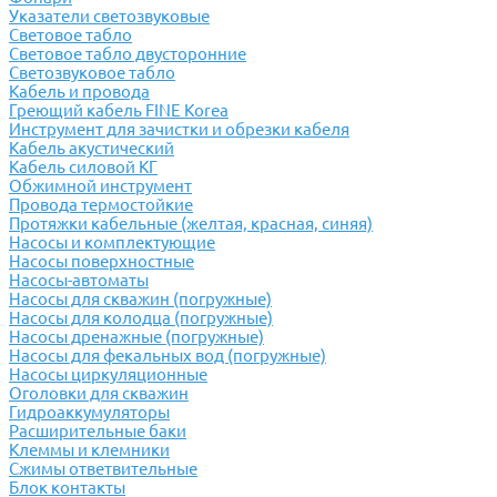
Указатели светозвуковые
Световое табло
Световое табло двусторонние
Светозвуковое табло
Кабель и провода
Греющий кабель FINE Korea
Инструмент для зачистки и обрезки кабеля
Кабель акустический
Кабель силовой КГ
Обжимной инструмент
Провода термостойкие
Протяжки кабельные (желтая, красная, синяя)
Насосы и комплектующие
Насосы поверхностные
Насосы-автоматы
Насосы для скважин (погружные)
Насосы для колодца (погружные)
Насосы дренажные (погружные)
Насосы для фекальных вод (погружные)
Насосы циркуляционные
Оголовки для скважин
Гидроаккумуляторы
Расширительные баки
Клеммы и клемники
Cжимы ответвительные
Блок контакты