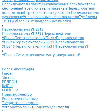
Переключатели пакетно-кулачковые
Переключатели
кнопочные
Переключатели пакетные
Переключатели
поворотные
Переключатели крестовые
Переключатели
кулачковые
Универсальные переключатели
Тумблеры
ТВ-1
Тумблеры
Антивандальные кнопки
/
Переключатели УП5313
Переключатели УП5311
Переключатели
УП5312
Переключатели УП5313
Переключатели
УП5314
Переключатели УП5315
Переключатели
УП5316
Переключатели УП5317
Переключатели УП
/
УП5313-С212 переключатель универсальный
Реле и аксессуары
Finder
Shenler
РЕЛЕОН
RelPol
CONDOR
Новатек Электро
Реле отечественные
Твердотельные реле
Устройство защиты электродвигателя