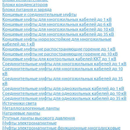
Блоки конденсаторов
Блоки питания и заряда
Концевые и соединительные муфты
Концевые муфты для многожильных кабелей до 1 кВ
Концевые муфты для многожильных кабелей до 6 кВ
Концевые муфты для многожильных кабелей до 10 кВ
Концевые муфты для многожильных кабелей до 35 кВ
Концевые муфты морозостойкие для многожильные
кабелей до 1 кВ
Концевые муфты не распостраняющие горение до 1 кВ
Концевые муфты не распостраняющие горение до 10 кВ
Концевые муфты для контрольных кабелей ККТ до 1 кВ
Соединительные муфты для многожильных кабелей до 1 кВ
Соединительные муфты для многожильных кабелей до 10
кВ
Соединительные муфты для многожильных кабелей до 35
кВ
Соединительные муфты для одножильных кабелей до 1 кВ
Соединительные муфты для одножильных кабелей до 10 кВ
Соединительные муфты для одножильных кабелей до 35 кВ
Источники света
Металлогалогенные лампы
Натриевые лампы
Ртутные лампы высокого давления
Муфты электромагнитные
Муфты электромагнитные фрикционные многодисковые