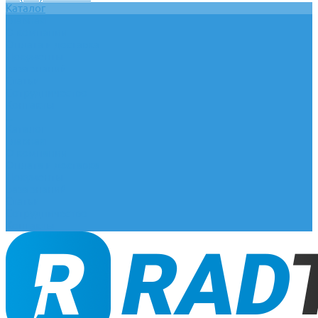
Каталог
Главная
О компании
Оплата и доставка
Документы
База знаний
Статьи
Сотрудничество
Контакты
...
Каталог
Главная
О компании
Оплата и доставка
Документы
База знаний
Статьи
Сотрудничество
Контакты