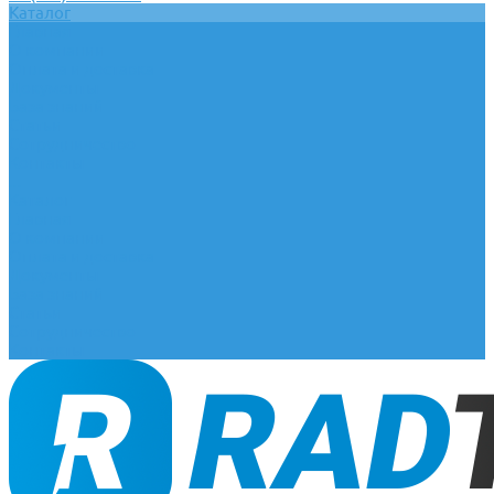
Каталог
Главная
О компании
Оплата и доставка
Документы
База знаний
Статьи
Сотрудничество
Контакты
...
Каталог
Главная
О компании
Оплата и доставка
Документы
База знаний
Статьи
Сотрудничество
Контакты