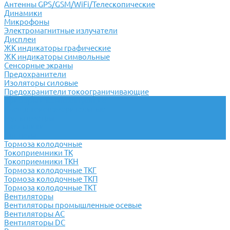
Антенны GPS/GSM/WiFi/Телескопические
Динамики
Микрофоны
Электромагнитные излучатели
Дисплеи
ЖК индикаторы графические
ЖК индикаторы символьные
Сенсорные экраны
Предохранители
Изоляторы силовые
Предохранители токоограничивающие
Приборы и комплектующие
Клещи токоизмерительные
Мультиметры
Паяльники
Пинцеты
Тормоза колодочные
Токоприемники ТК
Токоприемники ТКН
Тормоза колодочные ТКГ
Тормоза колодочные ТКП
Тормоза колодочные ТКТ
Вентиляторы
Вентиляторы промышленные осевые
Вентиляторы АС
Вентиляторы DC