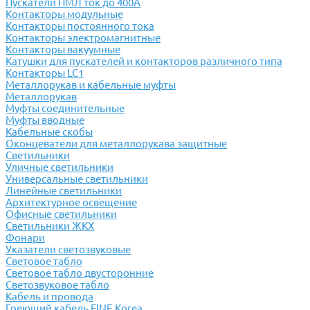
Пускатели ПМЛ ток до 400А
Контакторы модульные
Контакторы постоянного тока
Контакторы электромагнитные
Контакторы вакуумные
Катушки для пускателей и контакторов различного типа
Контакторы LC1
Металлорукав и кабельные муфты
Металлорукав
Муфты соединительные
Муфты вводные
Кабельные скобы
Оконцеватели для металлорукава защитные
Светильники
Уличные светильники
Универсальные светильники
Линейные светильники
Архитектурное освещение
Офисные светильники
Светильники ЖКХ
Фонари
Указатели светозвуковые
Световое табло
Световое табло двусторонние
Светозвуковое табло
Кабель и провода
Греющий кабель FINE Korea