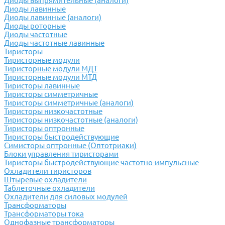
Диоды выпрямительные (аналоги)
Диоды лавинные
Диоды лавинные (аналоги)
Диоды роторные
Диоды частотные
Диоды частотные лавинные
Тиристоры
Тиристорные модули
Тиристорные модули МДТ
Тиристорные модули МТД
Тиристоры лавинные
Тиристоры симметричные
Тиристоры симметричные (аналоги)
Тиристоры низкочастотные
Тиристоры низкочастотные (аналоги)
Тиристоры оптронные
Тиристоры быстродействующие
Симисторы оптронные (Оптотриаки)
Блоки управления тиристорами
Тиристоры быстродействующие частотно-импульсные
Охладители тиристоров
Штыревые охладители
Таблеточные охладители
Охладители для силовых модулей
Трансформаторы
Трансформаторы тока
Однофазные трансформаторы