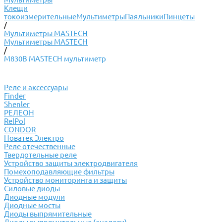
Клещи
токоизмерительные
Мультиметры
Паяльники
Пинцеты
/
Мультиметры MASTECH
Мультиметры MASTECH
/
M830B MASTECH мультиметр
Реле и аксессуары
Finder
Shenler
РЕЛЕОН
RelPol
CONDOR
Новатек Электро
Реле отечественные
Твердотельные реле
Устройство защиты электродвигателя
Помехоподавляющие фильтры
Устройство мониторинга и защиты
Силовые диоды
Диодные модули
Диодные мосты
Диоды выпрямительные