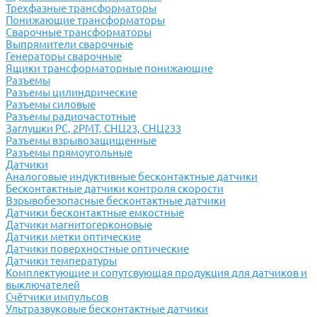
Трехфазные трансформаторы
Понижающие трансформаторы
Сварочные трансформаторы
Выпрямители сварочные
Генераторы сварочные
Ящики трансформаторные понижающие
Разъемы
Разъемы цилиндрические
Разъемы силовые
Разъемы радиочастотные
Заглушки РС, 2РМТ, СНЦ23, СНЦ233
Разъемы взрывозащищенные
Разъемы прямоугольные
Датчики
Аналоговые индуктивные бесконтактные датчики
Бесконтактные датчики контроля скорости
Взрывобезопасные бесконтактные датчики
Датчики бесконтактные емкостные
Датчики магнитогерконовые
Датчики метки оптические
Датчики поверхностные оптические
Датчики температуры
Комплектующие и сопутсвующая продукция для датчиков и
выключателей
Счётчики импульсов
Ультразвуковые бесконтактные датчики