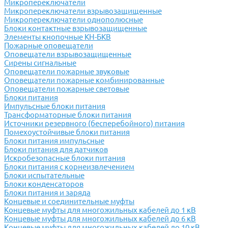
Микропереключатели
Микропереключатели взрывозащищенные
Микропереключатели однополюсные
Блоки контактные взрывозащищенные
Элементы кнопочные КН-БКВ
Пожарные оповещатели
Оповещатели взрывозащищенные
Сирены сигнальные
Оповещатели пожарные звуковые
Оповещатели пожарные комбинированные
Оповещатели пожарные световые
Блоки питания
Импульсные блоки питания
Трансформаторные блоки питания
Источники резервного (бесперебойного) питания
Помехоустойчивые блоки питания
Блоки питания импульсные
Блоки питания для датчиков
Искробезопасные блоки питания
Блоки питания с корнеизвлечением
Блоки испытательные
Блоки конденсаторов
Блоки питания и заряда
Концевые и соединительные муфты
Концевые муфты для многожильных кабелей до 1 кВ
Концевые муфты для многожильных кабелей до 6 кВ
Концевые муфты для многожильных кабелей до 10 кВ