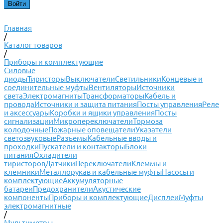
Главная
/
Каталог товаров
/
Приборы и комплектующие
Силовые
диоды
Тиристоры
Выключатели
Светильники
Концевые и
соединительные муфты
Вентиляторы
Источники
света
Электромагниты
Трансформаторы
Кабель и
провода
Источники и защита питания
Посты управления
Реле
и аксессуары
Коробки и ящики управления
Посты
сигнализации
Микропереключатели
Тормоза
колодочные
Пожарные оповещатели
Указатели
светозвуковые
Разъемы
Кабельные вводы и
проходки
Пускатели и контакторы
Блоки
питания
Охладители
тиристоров
Датчики
Переключатели
Клеммы и
клемники
Металлорукав и кабельные муфты
Насосы и
комплектующие
Аккумуляторные
батареи
Предохранители
Акустические
компоненты
Приборы и комплектующие
Дисплеи
Муфты
электромагнитные
/
Мультиметры