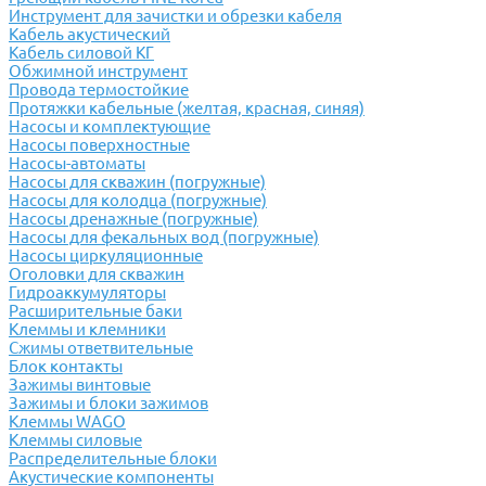
Инструмент для зачистки и обрезки кабеля
Кабель акустический
Кабель силовой КГ
Обжимной инструмент
Провода термостойкие
Протяжки кабельные (желтая, красная, синяя)
Насосы и комплектующие
Насосы поверхностные
Насосы-автоматы
Насосы для скважин (погружные)
Насосы для колодца (погружные)
Насосы дренажные (погружные)
Насосы для фекальных вод (погружные)
Насосы циркуляционные
Оголовки для скважин
Гидроаккумуляторы
Расширительные баки
Клеммы и клемники
Cжимы ответвительные
Блок контакты
Зажимы винтовые
Зажимы и блоки зажимов
Клеммы WAGO
Клеммы силовые
Распределительные блоки
Акустические компоненты