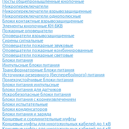
Посты общепромышленные кнопочные
Микропереключатели
Микропереключатели взрывозащищенные
Микропереключатели однополюсные
Блоки контактные взрывозащищенные
Элементы кнопочные КН-БКВ
Пожарные оповещатели
Оповещатели взрывозащищенные
Сирены сигнальные
Оповещатели пожарные звуковые
Оповещатели пожарные комбинированные
Оповещатели пожарные световые
Блоки питания
Импульсные блоки питания
Трансформаторные блоки питания
Источники резервного (бесперебойного) питания
Помехоустойчивые блоки питания
Блоки питания импульсные
Блоки питания для датчиков
Искробезопасные блоки питания
Блоки питания с корнеизвлечением
Блоки испытательные
Блоки конденсаторов
Блоки питания и заряда
Концевые и соединительные муфты
Концевые муфты для многожильных кабелей до 1 кВ
Концевые муфты для многожильных кабелей до 6 кВ