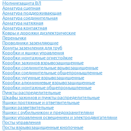
Молниезащита ВЛ
Арматура сцепная
Арматура поддерживающая
Арматура соединительная
Арматура натяжная
Арматура контактная
Ковры и дорожки диэлектрические
Перемычки
Проводники заземляющие
Хомуты заземления для труб
Коробки и ящики управления
Коробки монтажные огнестойкие
Коробки зажимов взрывозащищенные
Коробки соединительные врывозащищенные
Коробки соединительные общепромышленные
Коробки чугунные взрывозащищенные
Коробки алюминиевые взрывозащищенные
Коробки монтажные общепромышленные
Пункты распределительные
Шкафы зажимов и пункты распределительные
Ящики протяжные и ответвительные
Ящики разветвительные
Ящики с рубильником и предохранителями
Ящики управления освещением и электродвигателями
Посты управления
Посты взрывозащищенные кнопочные