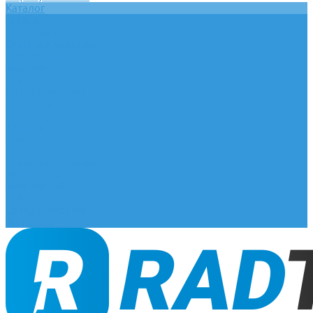
Каталог
Главная
О компании
Оплата и доставка
Документы
База знаний
Статьи
Сотрудничество
Контакты
...
Каталог
Главная
О компании
Оплата и доставка
Документы
База знаний
Статьи
Сотрудничество
Контакты