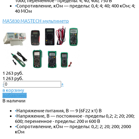
1000; переменное - пределы: 4; 40; 400; 750 В
•
Сопротивление, кОм — пределы: 0,4; 4; 40; 400 кОм; 4;
40 МОм
MAS830 MASTECH мультиметр
1 263 руб.
1 263 руб.
-
+
в корзину
добавлено
В наличии
•
Напряжение питания, В — 9 (6F22 x1) В
•
Напряжение, В — постоянное - пределы 0,2; 2; 20; 200;
600; переменное - пределы: 200 и 600 В
•
Сопротивление, кОм — пределы: 0,2; 2; 20; 200; 2000
кОм