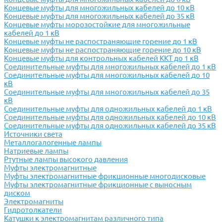
Концевые муфты для многожильных кабелей до 10 кВ
Концевые муфты для многожильных кабелей до 35 кВ
Концевые муфты морозостойкие для многожильные
кабелей до 1 кВ
Концевые муфты не распостраняющие горение до 1 кВ
Концевые муфты не распостраняющие горение до 10 кВ
Концевые муфты для контрольных кабелей ККТ до 1 кВ
Соединительные муфты для многожильных кабелей до 1 кВ
Соединительные муфты для многожильных кабелей до 10
кВ
Соединительные муфты для многожильных кабелей до 35
кВ
Соединительные муфты для одножильных кабелей до 1 кВ
Соединительные муфты для одножильных кабелей до 10 кВ
Соединительные муфты для одножильных кабелей до 35 кВ
Источники света
Металлогалогенные лампы
Натриевые лампы
Ртутные лампы высокого давления
Муфты электромагнитные
Муфты электромагнитные фрикционные многодисковые
Муфты электромагнитные фрикционные с выносным
диском
Электромагниты
Гидротолкатели
Катушки к электромагнитам различного типа