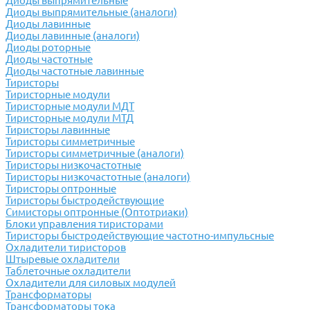
Диоды выпрямительные
Диоды выпрямительные (аналоги)
Диоды лавинные
Диоды лавинные (аналоги)
Диоды роторные
Диоды частотные
Диоды частотные лавинные
Тиристоры
Тиристорные модули
Тиристорные модули МДТ
Тиристорные модули МТД
Тиристоры лавинные
Тиристоры симметричные
Тиристоры симметричные (аналоги)
Тиристоры низкочастотные
Тиристоры низкочастотные (аналоги)
Тиристоры оптронные
Тиристоры быстродействующие
Симисторы оптронные (Оптотриаки)
Блоки управления тиристорами
Тиристоры быстродействующие частотно-импульсные
Охладители тиристоров
Штыревые охладители
Таблеточные охладители
Охладители для силовых модулей
Трансформаторы
Трансформаторы тока