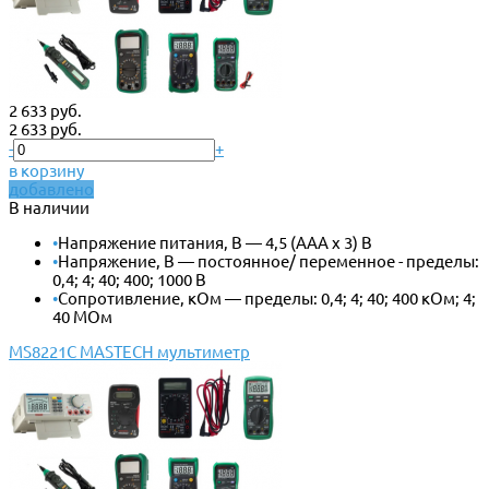
2 633 руб.
2 633 руб.
-
+
в корзину
добавлено
В наличии
•
Напряжение питания, В — 4,5 (AAA x 3) В
•
Напряжение, В — постоянное/ переменное - пределы:
0,4; 4; 40; 400; 1000 В
•
Сопротивление, кОм — пределы: 0,4; 4; 40; 400 кОм; 4;
40 МОм
MS8221C MASTECH мультиметр