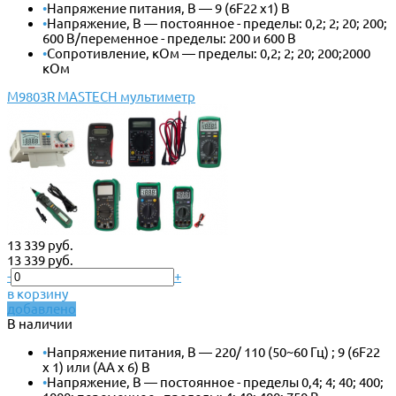
•
Напряжение питания, В — 9 (6F22 x1) В
•
Напряжение, В — постоянное - пределы: 0,2; 2; 20; 200;
600 В/переменное - пределы: 200 и 600 В
•
Сопротивление, кОм — пределы: 0,2; 2; 20; 200;2000
кОм
M9803R MASTECH мультиметр
13 339 руб.
13 339 руб.
-
+
в корзину
добавлено
В наличии
•
Напряжение питания, В — 220/ 110 (50~60 Гц) ; 9 (6F22
x 1) или (АА х 6) В
•
Напряжение, В — постоянное - пределы 0,4; 4; 40; 400;