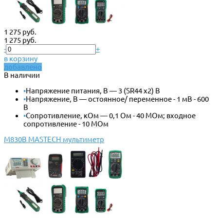
1 275 руб.
1 275 руб.
-
+
в корзину
добавлено
В наличии
•
Напряжение питания, В — 3 (SR44 x2) В
•
Напряжение, В — остоянное/ переменное - 1 мВ - 600
В
•
Сопротивление, кОм — 0,1 Ом - 40 МОм; входное
сопротивление - 10 МОм
M830B MASTECH мультиметр