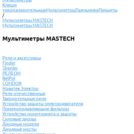
Клещи
токоизмерительные
Мультиметры
Паяльники
Пинцеты
/
Мультиметры MASTECH
Мультиметры MASTECH
Мультиметры MASTECH
Реле и аксессуары
Finder
Shenler
РЕЛЕОН
RelPol
CONDOR
Новатек Электро
Реле отечественные
Твердотельные реле
Устройство защиты электродвигателя
Помехоподавляющие фильтры
Устройство мониторинга и защиты
Силовые диоды
Диодные модули
Диодные мосты