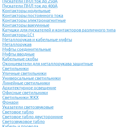
Пускатели ПМЛ ток до 250А
Пускатели ПМЛ ток до 400А
Контакторы модульные
Контакторы постоянного тока
Контакторы электромагнитные
Контакторы вакуумные
Катушки для пускателей и контакторов различного типа
Контакторы LC1
Металлорукав и кабельные муфты
Металлорукав
Муфты соединительные
Муфты вводные
Кабельные скобы
Оконцеватели для металлорукава защитные
Светильники
Уличные светильники
Универсальные светильники
Линейные светильники
Архитектурное освещение
Офисные светильники
Светильники ЖКХ
Фонари
Указатели светозвуковые
Световое табло
Световое табло двусторонние
Светозвуковое табло
Кабель и провода