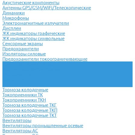
Акустические компоненты
Антенны GPS/GSM/WiFi/Телескопические
Динамики
Микрофоны
Электромагнитные излучатели
Дисплеи
ЖК индикаторы графические
ЖК индикаторы символьные
Сенсорные экраны
Предохранители
Изоляторы силовые
Предохранители токоограничивающие
Приборы и комплектующие
Клещи токоизмерительные
Мультиметры
Паяльники
Пинцеты
Тормоза колодочные
Токоприемники ТК
Токоприемники ТКН
Тормоза колодочные ТКГ
Тормоза колодочные ТКП
Тормоза колодочные ТКТ
Вентиляторы
Вентиляторы промышленные осевые
Вентиляторы АС