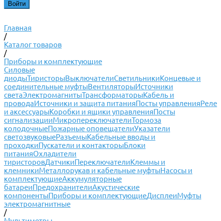
Главная
/
Каталог товаров
/
Приборы и комплектующие
Силовые
диоды
Тиристоры
Выключатели
Светильники
Концевые и
соединительные муфты
Вентиляторы
Источники
света
Электромагниты
Трансформаторы
Кабель и
провода
Источники и защита питания
Посты управления
Реле
и аксессуары
Коробки и ящики управления
Посты
сигнализации
Микропереключатели
Тормоза
колодочные
Пожарные оповещатели
Указатели
светозвуковые
Разъемы
Кабельные вводы и
проходки
Пускатели и контакторы
Блоки
питания
Охладители
тиристоров
Датчики
Переключатели
Клеммы и
клемники
Металлорукав и кабельные муфты
Насосы и
комплектующие
Аккумуляторные
батареи
Предохранители
Акустические
компоненты
Приборы и комплектующие
Дисплеи
Муфты
электромагнитные
/
Мультиметры