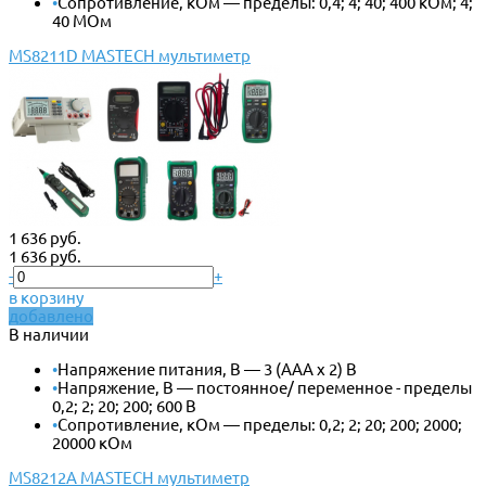
•
Сопротивление, кОм — пределы: 0,4; 4; 40; 400 кОм; 4;
40 МОм
MS8211D MASTECH мультиметр
1 636 руб.
1 636 руб.
-
+
в корзину
добавлено
В наличии
•
Напряжение питания, В — 3 (ААА x 2) В
•
Напряжение, В — постоянное/ переменное - пределы
0,2; 2; 20; 200; 600 В
•
Сопротивление, кОм — пределы: 0,2; 2; 20; 200; 2000;
20000 кОм
MS8212A MASTECH мультиметр