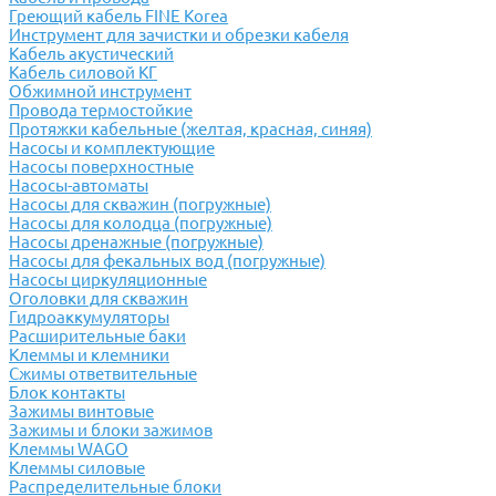
Греющий кабель FINE Korea
Инструмент для зачистки и обрезки кабеля
Кабель акустический
Кабель силовой КГ
Обжимной инструмент
Провода термостойкие
Протяжки кабельные (желтая, красная, синяя)
Насосы и комплектующие
Насосы поверхностные
Насосы-автоматы
Насосы для скважин (погружные)
Насосы для колодца (погружные)
Насосы дренажные (погружные)
Насосы для фекальных вод (погружные)
Насосы циркуляционные
Оголовки для скважин
Гидроаккумуляторы
Расширительные баки
Клеммы и клемники
Cжимы ответвительные
Блок контакты
Зажимы винтовые
Зажимы и блоки зажимов
Клеммы WAGO
Клеммы силовые
Распределительные блоки