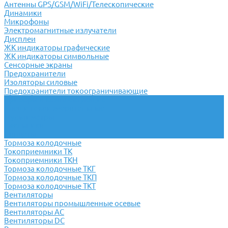
Антенны GPS/GSM/WiFi/Телескопические
Динамики
Микрофоны
Электромагнитные излучатели
Дисплеи
ЖК индикаторы графические
ЖК индикаторы символьные
Сенсорные экраны
Предохранители
Изоляторы силовые
Предохранители токоограничивающие
Приборы и комплектующие
Клещи токоизмерительные
Мультиметры
Паяльники
Пинцеты
Тормоза колодочные
Токоприемники ТК
Токоприемники ТКН
Тормоза колодочные ТКГ
Тормоза колодочные ТКП
Тормоза колодочные ТКТ
Вентиляторы
Вентиляторы промышленные осевые
Вентиляторы АС
Вентиляторы DC