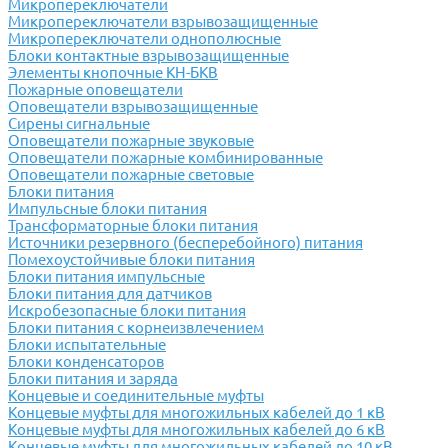
Микропереключатели
Микропереключатели взрывозащищенные
Микропереключатели однополюсные
Блоки контактные взрывозащищенные
Элементы кнопочные КН-БКВ
Пожарные оповещатели
Оповещатели взрывозащищенные
Сирены сигнальные
Оповещатели пожарные звуковые
Оповещатели пожарные комбинированные
Оповещатели пожарные световые
Блоки питания
Импульсные блоки питания
Трансформаторные блоки питания
Источники резервного (бесперебойного) питания
Помехоустойчивые блоки питания
Блоки питания импульсные
Блоки питания для датчиков
Искробезопасные блоки питания
Блоки питания с корнеизвлечением
Блоки испытательные
Блоки конденсаторов
Блоки питания и заряда
Концевые и соединительные муфты
Концевые муфты для многожильных кабелей до 1 кВ
Концевые муфты для многожильных кабелей до 6 кВ
Концевые муфты для многожильных кабелей до 10 кВ