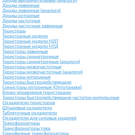
Диоды выпрямительные (аналоги)
Диоды лавинные
Диоды лавинные (аналоги)
Диоды роторные
Диоды частотные
Диоды частотные лавинные
Тиристоры
Тиристорные модули
Тиристорные модули МДТ
Тиристорные модули МТД
Тиристоры лавинные
Тиристоры симметричные
Тиристоры симметричные (аналоги)
Тиристоры низкочастотные
Тиристоры низкочастотные (аналоги)
Тиристоры оптронные
Тиристоры быстродействующие
Симисторы оптронные (Оптотриаки)
Блоки управления тиристорами
Тиристоры быстродействующие частотно-импульсные
Охладители тиристоров
Штыревые охладители
Таблеточные охладители
Охладители для силовых модулей
Трансформаторы
Трансформаторы тока
Однофазные трансформаторы