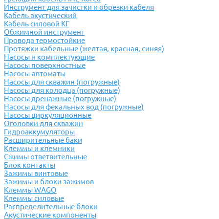
Инструмент для зачистки и обрезки кабеля
Кабель акустический
Кабель силовой КГ
Обжимной инструмент
Провода термостойкие
Протяжки кабельные (желтая, красная, синяя)
Насосы и комплектующие
Насосы поверхностные
Насосы-автоматы
Насосы для скважин (погружные)
Насосы для колодца (погружные)
Насосы дренажные (погружные)
Насосы для фекальных вод (погружные)
Насосы циркуляционные
Оголовки для скважин
Гидроаккумуляторы
Расширительные баки
Клеммы и клемники
Cжимы ответвительные
Блок контакты
Зажимы винтовые
Зажимы и блоки зажимов
Клеммы WAGO
Клеммы силовые
Распределительные блоки
Акустические компоненты