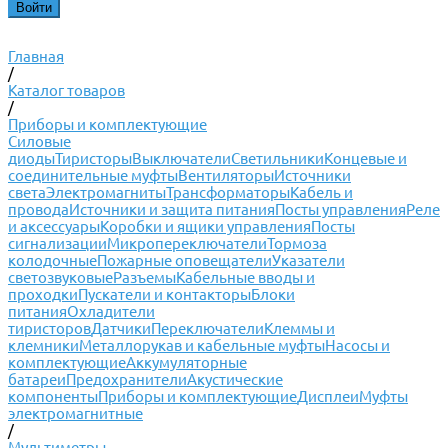
Главная
/
Каталог товаров
/
Приборы и комплектующие
Силовые
диоды
Тиристоры
Выключатели
Светильники
Концевые и
соединительные муфты
Вентиляторы
Источники
света
Электромагниты
Трансформаторы
Кабель и
провода
Источники и защита питания
Посты управления
Реле
и аксессуары
Коробки и ящики управления
Посты
сигнализации
Микропереключатели
Тормоза
колодочные
Пожарные оповещатели
Указатели
светозвуковые
Разъемы
Кабельные вводы и
проходки
Пускатели и контакторы
Блоки
питания
Охладители
тиристоров
Датчики
Переключатели
Клеммы и
клемники
Металлорукав и кабельные муфты
Насосы и
комплектующие
Аккумуляторные
батареи
Предохранители
Акустические
компоненты
Приборы и комплектующие
Дисплеи
Муфты
электромагнитные
/
Мультиметры