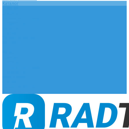
Каталог
Главная
О компании
Оплата и доставка
Документы
База знаний
Статьи
Сотрудничество
Контакты
...
Каталог
Главная
О компании
Оплата и доставка
Документы
База знаний
Статьи
Сотрудничество
Контакты