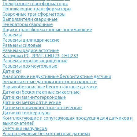
Трехфазные трансформаторы
Понижающие трансформаторы
Сварочные трансформаторы
Выпрямители сварочные
Генераторы сварочные
Ящики трансформаторные понижающие
Разъемы
Разъемы цилиндрические
Разъемы силовые
Разъемы радиочастотные
Заглушки РС, 2РМТ, СНЦ23, СНЦ233
Разъемы взрывозащищенные
Разъемы прямоугольные
Датчики
Аналоговые индуктивные бесконтактные датчики
Бесконтактные датчики контроля скорости
Взрывобезопасные бесконтактные датчики
Датчики бесконтактные емкостные
Датчики магнитогерконовые
Датчики метки оптические
Датчики поверхностные оптические
Датчики температуры
Комплектующие и сопутсвующая продукция для датчиков и
выключателей
Счётчики импульсов
Ультразвуковые бесконтактные датчики