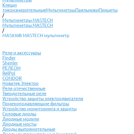
Клещи
токоизмерительные
Мультиметры
Паяльники
Пинцеты
/
Мультиметры MASTECH
Мультиметры MASTECH
/
MAS830B MASTECH мультиметр
Реле и аксессуары
Finder
Shenler
РЕЛЕОН
RelPol
CONDOR
Новатек Электро
Реле отечественные
Твердотельные реле
Устройство защиты электродвигателя
Помехоподавляющие фильтры
Устройство мониторинга и защиты
Силовые диоды
Диодные модули
Диодные мосты
Диоды выпрямительные