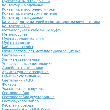
Пускатели ПМЛ ток до 400А
Контакторы модульные
Контакторы постоянного тока
Контакторы электромагнитные
Контакторы вакуумные
Катушки для пускателей и контакторов различного типа
Контакторы LC1
Металлорукав и кабельные муфты
Металлорукав
Муфты соединительные
Муфты вводные
Кабельные скобы
Оконцеватели для металлорукава защитные
Светильники
Уличные светильники
Универсальные светильники
Линейные светильники
Архитектурное освещение
Офисные светильники
Светильники ЖКХ
Фонари
Указатели светозвуковые
Световое табло
Световое табло двусторонние
Светозвуковое табло
Кабель и провода
Греющий кабель FINE Korea