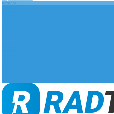
Каталог
Главная
О компании
Оплата и доставка
Документы
База знаний
Статьи
Сотрудничество
Контакты
...
Каталог
Главная
О компании
Оплата и доставка
Документы
База знаний
Статьи
Сотрудничество
Контакты