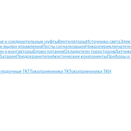
е и соединительные муфты
Вентиляторы
Источники света
Элек
и ящики управления
Посты сигнализации
Микропереключател
ли и контакторы
Блоки питания
Охладители тиристоров
Датчик
батареи
Предохранители
Акустические компоненты
Приборы и
олодочные ТКТ
Токоприемники ТК
Токоприемники ТКН