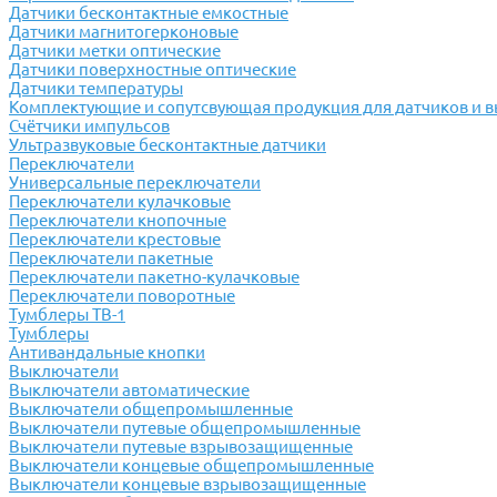
Датчики бесконтактные емкостные
Датчики магнитогерконовые
Датчики метки оптические
Датчики поверхностные оптические
Датчики температуры
Комплектующие и сопутсвующая продукция для датчиков и 
Счётчики импульсов
Ультразвуковые бесконтактные датчики
Переключатели
Универсальные переключатели
Переключатели кулачковые
Переключатели кнопочные
Переключатели крестовые
Переключатели пакетные
Переключатели пакетно-кулачковые
Переключатели поворотные
Тумблеры ТВ-1
Тумблеры
Антивандальные кнопки
Выключатели
Выключатели автоматические
Выключатели общепромышленные
Выключатели путевые общепромышленные
Выключатели путевые взрывозащищенные
Выключатели концевые общепромышленные
Выключатели концевые взрывозащищенные