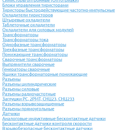
Симисторы оптронные (Оптотриаки)
Блоки управления тиристорами
Тиристоры быстродействующие частотно-импульсные
Охладители тиристоров
Штыревые охладители
Таблеточные охладители
Охладители для силовых модулей
Трансформаторы
Трансформаторы тока
Однофазные трансформаторы
Трехфазные трансформаторы
Понижающие трансформаторы
Сварочные трансформаторы
Выпрямители сварочные
Генераторы сварочные
Ящики трансформаторные понижающие
Разъемы
Разъемы цилиндрические
Разъемы силовые
Разъемы радиочастотные
Заглушки РС, 2РМТ, СНЦ23, СНЦ233
Разъемы взрывозащищенные
Разъемы прямоугольные
Датчики
Аналоговые индуктивные бесконтактные датчики
Бесконтактные датчики контроля скорости
Взрывобезопасные бесконтактные датчики