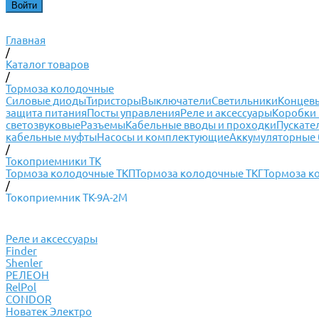
Главная
/
Каталог товаров
/
Тормоза колодочные
Силовые диоды
Тиристоры
Выключатели
Светильники
Концевы
защита питания
Посты управления
Реле и аксессуары
Коробки 
светозвуковые
Разъемы
Кабельные вводы и проходки
Пускате
кабельные муфты
Насосы и комплектующие
Аккумуляторные 
/
Токоприемники ТК
Тормоза колодочные ТКП
Тормоза колодочные ТКГ
Тормоза к
/
Токоприемник ТК-9А-2М
Реле и аксессуары
Finder
Shenler
РЕЛЕОН
RelPol
CONDOR
Новатек Электро