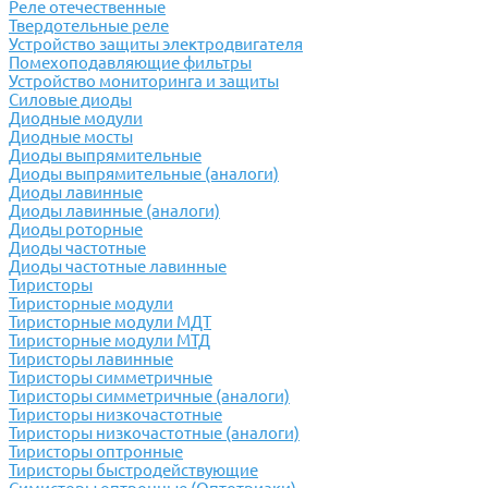
Реле отечественные
Твердотельные реле
Устройство защиты электродвигателя
Помехоподавляющие фильтры
Устройство мониторинга и защиты
Силовые диоды
Диодные модули
Диодные мосты
Диоды выпрямительные
Диоды выпрямительные (аналоги)
Диоды лавинные
Диоды лавинные (аналоги)
Диоды роторные
Диоды частотные
Диоды частотные лавинные
Тиристоры
Тиристорные модули
Тиристорные модули МДТ
Тиристорные модули МТД
Тиристоры лавинные
Тиристоры симметричные
Тиристоры симметричные (аналоги)
Тиристоры низкочастотные
Тиристоры низкочастотные (аналоги)
Тиристоры оптронные
Тиристоры быстродействующие