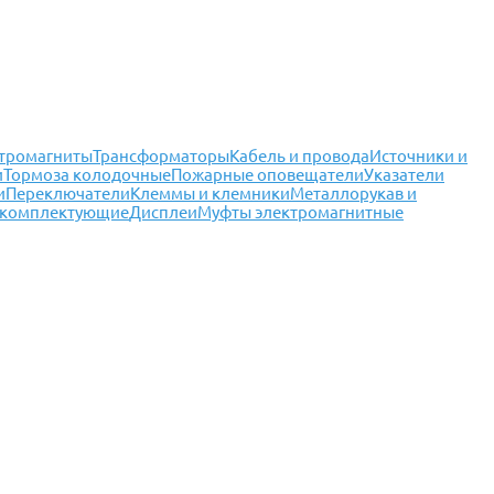
тромагниты
Трансформаторы
Кабель и провода
Источники и
и
Тормоза колодочные
Пожарные оповещатели
Указатели
и
Переключатели
Клеммы и клемники
Металлорукав и
 комплектующие
Дисплеи
Муфты электромагнитные