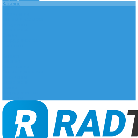
Каталог
Главная
О компании
Оплата и доставка
Документы
База знаний
Статьи
Сотрудничество
Контакты
...
Каталог
Главная
О компании
Оплата и доставка
Документы
База знаний
Статьи
Сотрудничество
Контакты