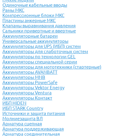
Одиночные кабельные вводы
Рамы МКС
Компрессионные блоки МКС
Пластины анкерные МКС
Клапаны выравнивания давления
Сальники привертные и ввертные
Аккумуляторные батареи
Универсальные аккумуляторы
Аккумуляторы для UPS (ИБП) систем
Аккумуляторы для слаботочных систем
Аккумуляторы по технологии GEL
Аккумуляторы специальной серии
Аккумуляторы для мототехники (стартерные)
Аккумуляторы AVANBATT
Аккумуляторы MNB
Аккумуляторы PowerSafe
Аккумуляторы Vektor Energy
Аккумуляторы Ventura
Аккумуляторы Контакт
ИБП HIDEN
ИБП STARK Country
Источники и защита питания
Молниезащита ВЛ
Арматура сцепная
Арматура поддерживающая
Арматура соединительная