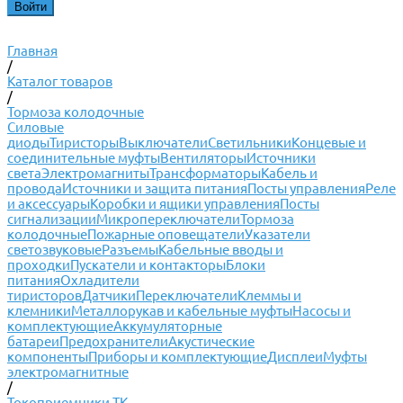
Главная
/
Каталог товаров
/
Тормоза колодочные
Силовые
диоды
Тиристоры
Выключатели
Светильники
Концевые и
соединительные муфты
Вентиляторы
Источники
света
Электромагниты
Трансформаторы
Кабель и
провода
Источники и защита питания
Посты управления
Реле
и аксессуары
Коробки и ящики управления
Посты
сигнализации
Микропереключатели
Тормоза
колодочные
Пожарные оповещатели
Указатели
светозвуковые
Разъемы
Кабельные вводы и
проходки
Пускатели и контакторы
Блоки
питания
Охладители
тиристоров
Датчики
Переключатели
Клеммы и
клемники
Металлорукав и кабельные муфты
Насосы и
комплектующие
Аккумуляторные
батареи
Предохранители
Акустические
компоненты
Приборы и комплектующие
Дисплеи
Муфты
электромагнитные
/
Токоприемники ТК