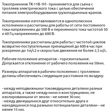
Токоприемник ТК-11В-1М - применяется для съема с
троллеев электрического тока с целью обеспечения
питания электрооборудования грузоподъемных кранов.
Токоприемники изготавливаются в однополюсном
исполнении и рассчитаны для работы от сети постоянного
тока напряжением до 500 В и переменного тока частотой 50
и 60 Гц напряжением до 600 В.
Токоприемники рассчитаны для работы с частотой циклов
возвратно-поступательных премещений до 600 в час при
ускорении до 1м/с2 и скоростью движения не более 2,5 м/с.
Рабочее положение аппаратов – горизонтальное.
Допускается отклонение от рабочего положения на 50мм.
Размеры аппаратов в рабочем положении с троллеями
должны обеспечивать следующие расстояния по воздуху:
- между неподвижными токоведущими деталями разных
аппаратов, а также между ними и конструкциями, не
изолированными от земли – не менее 30 мм;
- между движущимися друг относительно друга и
находящимися под разными потенциалами деталями – не
менее 15 мм.