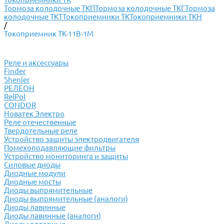
Тормоза колодочные ТКП
Тормоза колодочные ТКГ
Тормоза
колодочные ТКТ
Токоприемники ТК
Токоприемники ТКН
/
Токоприемник ТК-11В-1М
Реле и аксессуары
Finder
Shenler
РЕЛЕОН
RelPol
CONDOR
Новатек Электро
Реле отечественные
Твердотельные реле
Устройство защиты электродвигателя
Помехоподавляющие фильтры
Устройство мониторинга и защиты
Силовые диоды
Диодные модули
Диодные мосты
Диоды выпрямительные
Диоды выпрямительные (аналоги)
Диоды лавинные
Диоды лавинные (аналоги)