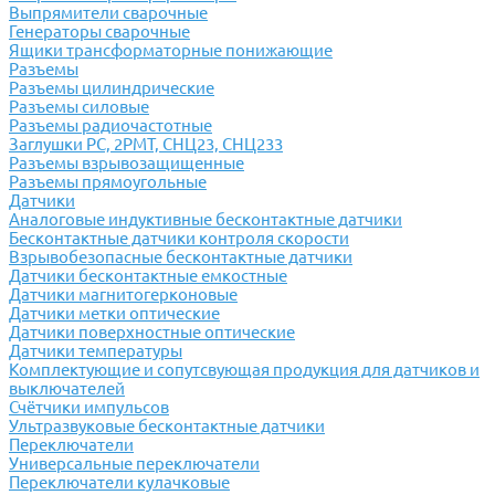
Выпрямители сварочные
Генераторы сварочные
Ящики трансформаторные понижающие
Разъемы
Разъемы цилиндрические
Разъемы силовые
Разъемы радиочастотные
Заглушки РС, 2РМТ, СНЦ23, СНЦ233
Разъемы взрывозащищенные
Разъемы прямоугольные
Датчики
Аналоговые индуктивные бесконтактные датчики
Бесконтактные датчики контроля скорости
Взрывобезопасные бесконтактные датчики
Датчики бесконтактные емкостные
Датчики магнитогерконовые
Датчики метки оптические
Датчики поверхностные оптические
Датчики температуры
Комплектующие и сопутсвующая продукция для датчиков и
выключателей
Счётчики импульсов
Ультразвуковые бесконтактные датчики
Переключатели
Универсальные переключатели
Переключатели кулачковые