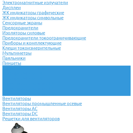
Электромагнитные излучатели
Дисплеи
ЖК индикаторы графические
ЖК индикаторы символьные
Сенсорные экраны
Предохранители
Изоляторы силовые
Предохранители токоограничивающие
Приборы и комплектующие
Клещи токоизмерительные
Мультиметры
Паяльники
Пинцеты
Тормоза колодочные
Токоприемники ТК
Токоприемники ТКН
Тормоза колодочные ТКГ
Тормоза колодочные ТКП
Тормоза колодочные ТКТ
Вентиляторы
Вентиляторы промышленные осевые
Вентиляторы АС
Вентиляторы DC
Решетки для вентиляторов