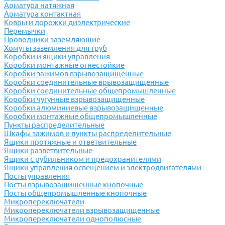
Арматура натяжная
Арматура контактная
Ковры и дорожки диэлектрические
Перемычки
Проводники заземляющие
Хомуты заземления для труб
Коробки и ящики управления
Коробки монтажные огнестойкие
Коробки зажимов взрывозащищенные
Коробки соединительные врывозащищенные
Коробки соединительные общепромышленные
Коробки чугунные взрывозащищенные
Коробки алюминиевые взрывозащищенные
Коробки монтажные общепромышленные
Пункты распределительные
Шкафы зажимов и пункты распределительные
Ящики протяжные и ответвительные
Ящики разветвительные
Ящики с рубильником и предохранителями
Ящики управления освещением и электродвигателями
Посты управления
Посты взрывозащищенные кнопочные
Посты общепромышленные кнопочные
Микропереключатели
Микропереключатели взрывозащищенные
Микропереключатели однополюсные