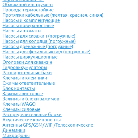
Обжимной инструмент
Провода термостойкие
Протяжки кабельные (желтая, красная, синяя)
Насосы и комплектующие
Насосы поверхностные
Насосы-автоматы
Насосы для скважин (погружные)
Насосы для колодца (погружные)
Насосы дренажные (погружные)
Насосы для фекальных вод (погружные)
Насосы циркуляционные
Оголовки для скважин
Гидроаккумуляторы
Расширительные баки
Клеммы и клемники
Cжимы ответвительные
Блок контакты
Зажимы винтовые
Зажимы и блоки зажимов
Клеммы WAGO
Клеммы силовые
Распределительные блоки
Акустические компоненты
Антенны GPS/GSM/WiFi/Телескопические
Динамики
Микрофоны