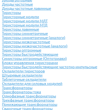
Диоды роторные
Диоды частотные
Диоды частотные лавинные
Тиристоры
Тиристорные модули
Тиристорные модули МДТ
Тиристорные модули МТД
Тиристоры лавинные
Тиристоры симметричные
Тиристоры симметричные (аналоги)
Тиристоры низкочастотные
Тиристоры низкочастотные (аналоги)
Тиристоры оптронные
Тиристоры быстродействующие
Симисторы оптронные (Оптотриаки)
Блоки управления тиристорами
Тиристоры быстродействующие частотно-импульсные
Охладители тиристоров
Штыревые охладители
Таблеточные охладители
Охладители для силовых модулей
Трансформаторы
Трансформаторы тока
Однофазные трансформаторы
Трехфазные трансформаторы
Понижающие трансформаторы
Сварочные трансформаторы