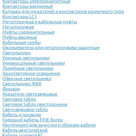
Контакторы электромагнитные
Контакторы вакуумные
Катушки для пускателей и контакторов различного типа
Контакторы LC1
Металлорукав и кабельные муфты
Металлорукав
Муфты соединительные
Муфты вводные
Кабельные скобы
Оконцеватели для металлорукава защитные
Светильники
Уличные светильники
Универсальные светильники
Линейные светильники
Архитектурное освещение
Офисные светильники
Светильники ЖКХ
Фонари
Указатели светозвуковые
Световое табло
Световое табло двусторонние
Светозвуковое табло
Кабель и провода
Греющий кабель FINE Korea
Инструмент для зачистки и обрезки кабеля
Кабель акустический
Кабель силовой КГ